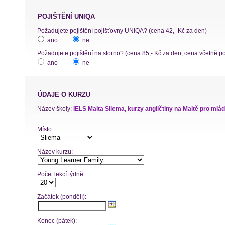
POJIŠTĚNÍ UNIQA
Požadujete pojištění pojišťovny UNIQA? (cena 42,- Kč za den)
ano
ne
Požadujete pojištění na storno? (cena 85,- Kč za den, cena včetně p
ano
ne
ÚDAJE O KURZU
Název školy:
IELS Malta Sliema, kurzy angličtiny na Maltě pro mlá
Místo:
Název kurzu:
Počet lekcí týdně:
Začátek (pondělí):
Konec (pátek):