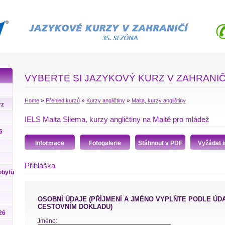
VYBERTE SI JAZYKOVÝ KURZ V ZAHRANIČ
»
»
»
Home
Přehled kurzů
Kurzy angličtiny
Malta, kurzy angličtiny
rz
IELS Malta Sliema, kurzy angličtiny na Maltě pro mládež
6
Informace
Fotogalerie
Stáhnout v PDF
Vyžádat i
Přihláška
obytů
OSOBNÍ ÚDAJE (PŘÍJMENÍ A JMÉNO VYPLŇTE PODLE ÚDAJŮ VE VAŠEM
CESTOVNÍM DOKLADU)
26
Jméno: