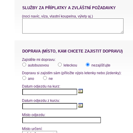
SLUŽBY ZA PŘÍPLATKY A ZVLÁŠTNÍ POŽADAVKY
(noci navíc, víza, vlastní koupelna, výlety aj.)
DOPRAVA (MÍSTO, KAM CHCETE ZAJISTIT DOPRAVU)
Zajistěte mi dopravu:
autobusovou
leteckou
nezajišťujte
Dopravu si zajistím sám (přiložte výpis letenky nebo jízdenky):
ano
ne
Datum odjezdu na kurz:
Datum odjezdu z kurzu:
Místo odjezdu:
Místo určení: