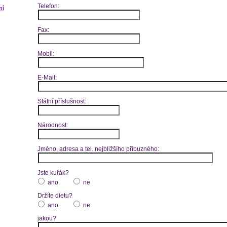
Telefon:
ní
Fax:
Mobil:
E-Mail:
Státní příslušnost:
Národnost:
Jméno, adresa a tel. nejbližšího příbuzného:
Jste kuřák?
ano
ne
Držíte dietu?
ano
ne
jakou?