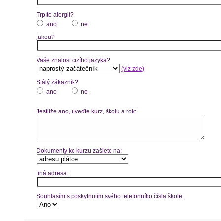
Trpíte alergií?
ano
ne
jakou?
Vaše znalost cizího jazyka?
(viz zde)
Stálý zákazník?
ano
ne
Jestliže ano, uveďte kurz, školu a rok:
Dokumenty ke kurzu zašlete na:
jiná adresa:
Souhlasím s poskytnutím svého telefonního čísla škole: