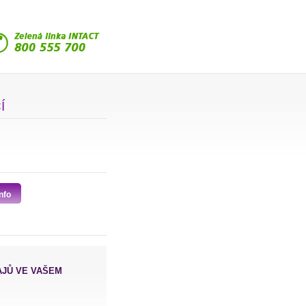
Í
nfo