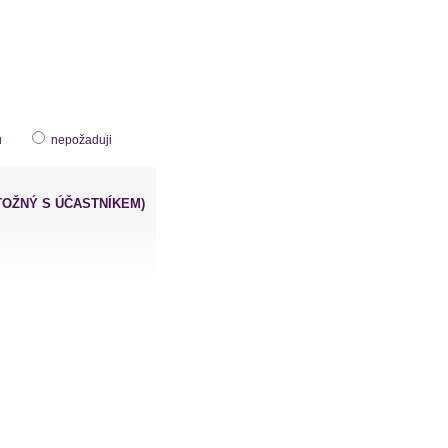
u
nepožaduji
TOŽNÝ S ÚČASTNÍKEM)