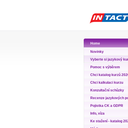
Home
Novinky
Vyberte si jazykový ku
Pomoc s výběrem
Chci katalog kurzů 202
Chci kalkulaci kurzu
Konzultační schůzky
Recenze jazykových p
Pojistka CK a GDPR
Info, víza
Ke stažení - katalog 20