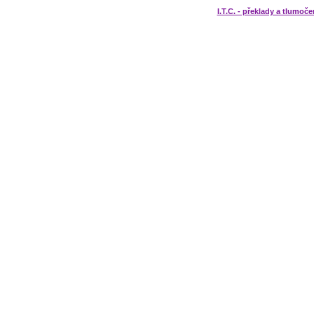
I.T.C. - překlady a tlumoče