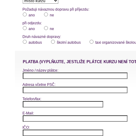
Požaduji návaznou dopravu při příjezdu:
ano
ne
při odjezdu:
ano
ne
Druh návazné dopravy:
autobus
školní autobus
taxi organizované školo
PLATBA (VYPLŇUJTE, JESTLIŽE PLÁTCE KURZU NENÍ TO
Jméno / název plátce:
Adresa včetne PSČ:
Telefon/fax:
E-Mail:
IČO: