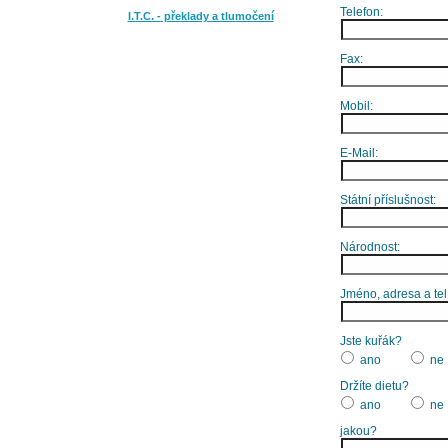
Telefon:
I.T.C. - překlady a tlumočení
Fax:
Mobil:
E-Mail:
Státní příslušnost:
Národnost:
Jméno, adresa a tel
Jste kuřák?
ano
ne
Držíte dietu?
ano
ne
jakou?