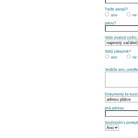
Trpíte alergií?
ano
ne
jakou?
Vaše znalost cizího
Stálý zákazník?
ano
ne
Jestliže ano, uveďte
Dokumenty ke kurzu
jiná adresa:
Souhlasím s poskytn