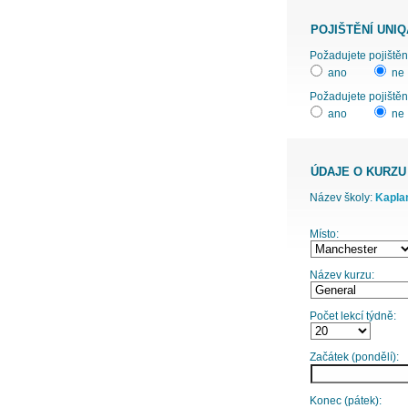
POJIŠTĚNÍ UNIQ
ano
ne
Požadujete pojištěn
ano
ne
ÚDAJE O KURZU
Název školy:
Kaplan
Místo:
Název kurzu:
Počet lekcí týdně:
Začátek (pondělí):
Konec (pátek):