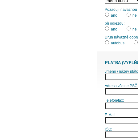
Požaduji návaznou d
ano
ne
při odjezdu:
ano
ne
Druh návazné dopr
autobus
PLATBA (VYPLŇ
Jméno / název plátc
Adresa včetne PSČ
Telefon/fax:
E-Mail:
IČO: