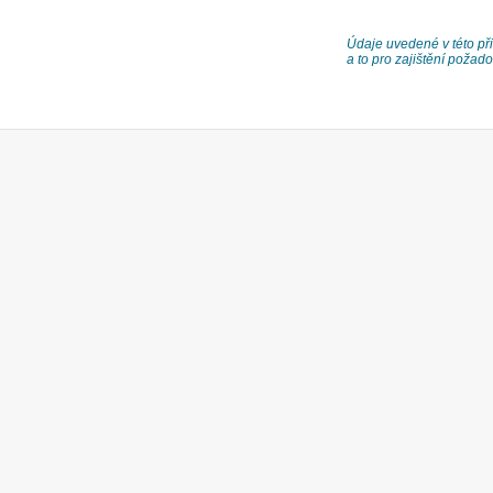
Údaje uvedené v této při
a to pro zajištění poža