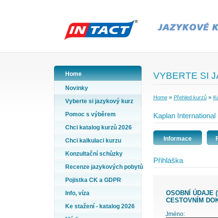
Home
VYBERTE SI 
Novinky
»
»
Home
Přehled kurzů
Ku
Vyberte si jazykový kurz
Pomoc s výběrem
Kaplan International
Chci katalog kurzů 2026
Informace
Chci kalkulaci kurzu
Konzultační schůzky
Přihláška
Recenze jazykových pobytů
Pojistka CK a GDPR
OSOBNÍ ÚDAJE (PŘÍJMENÍ A JMÉNO VYPLŇTE PODLE ÚDAJŮ VE VAŠEM
Info, víza
CESTOVNÍM DO
Ke stažení - katalog 2026
Jméno: