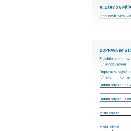
SLUŽBY ZA PŘÍ
(noci navíc, víza, vl
DOPRAVA (MÍST
Zajistěte mi dopravu
autobusovou
Dopravu si zajistím 
ano
ne
Datum odjezdu na k
Datum odjezdu z ku
Místo odjezdu:
Místo určení: