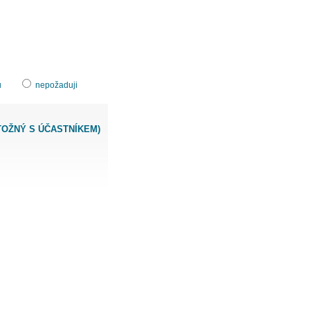
u
nepožaduji
TOŽNÝ S ÚČASTNÍKEM)