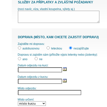
SLUŽBY ZA PŘÍPLATKY A ZVLÁŠTNÍ POŽADAVKY
(noci navíc, víza, vlastní koupelna, výlety aj.)
DOPRAVA (MÍSTO, KAM CHCETE ZAJISTIT DOPRAVU)
Zajistěte mi dopravu:
autobusovou
leteckou
nezajišťujte
Dopravu si zajistím sám (přiložte výpis letenky nebo jízdenky):
ano
ne
Datum odjezdu na kurz:
Datum odjezdu z kurzu:
Místo odjezdu:
Místo určení: