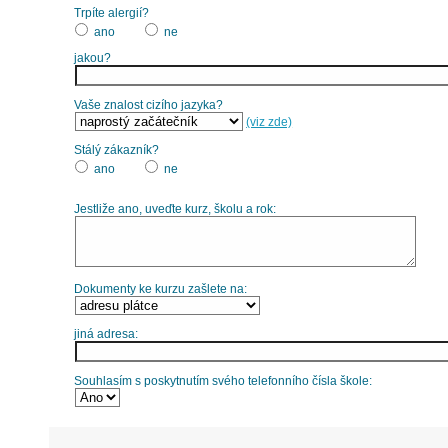
Trpíte alergií?
ano
ne
jakou?
Vaše znalost cizího jazyka?
(viz zde)
Stálý zákazník?
ano
ne
Jestliže ano, uveďte kurz, školu a rok:
Dokumenty ke kurzu zašlete na:
jiná adresa:
Souhlasím s poskytnutím svého telefonního čísla škole: