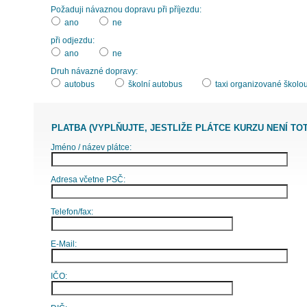
Požaduji návaznou dopravu při příjezdu:
ano
ne
při odjezdu:
ano
ne
Druh návazné dopravy:
autobus
školní autobus
taxi organizované školo
PLATBA (VYPLŇUJTE, JESTLIŽE PLÁTCE KURZU NENÍ TO
Jméno / název plátce:
Adresa včetne PSČ:
Telefon/fax:
E-Mail:
IČO: