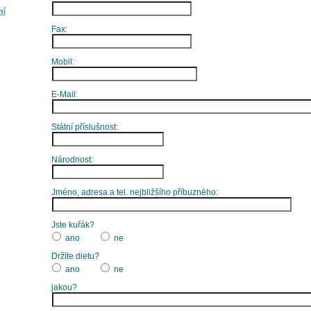
ní
Fax:
Mobil:
E-Mail:
Státní příslušnost:
Národnost:
Jméno, adresa a tel. nejbližšího příbuzného:
Jste kuřák?
ano
ne
Držíte dietu?
ano
ne
jakou?