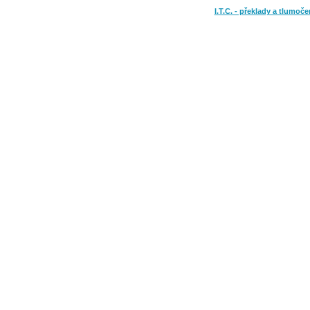
I.T.C. - překlady a tlumoče