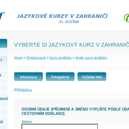
VYBERTE SI JAZYKOVÝ KURZ V ZAHRANIČ
»
»
»
Home
Přehled kurzů
Kurzy angličtiny
Anglie, kurzy angličtiny
rz
6
Informace
Fotogalerie
Vyžádat info
Přihláška
obytů
OSOBNÍ ÚDAJE (PŘÍJMENÍ A JMÉNO VYPLŇTE PODLE ÚDAJŮ VE VAŠEM
CESTOVNÍM DOKLADU)
Jméno:
26