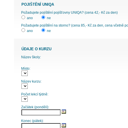
POJIŠTĚNÍ UNIQA
Požadujete pojištění pojišťovny UNIQA? (cena 42,- Kč za den)
ano
ne
Požadujete pojištění na storno? (cena 85,- Kč za den, cena včetně p
ano
ne
ÚDAJE O KURZU
Název školy:
Místo:
Název kurzu:
Počet lekcí týdně:
Začátek (pondělí):
Konec (pátek):