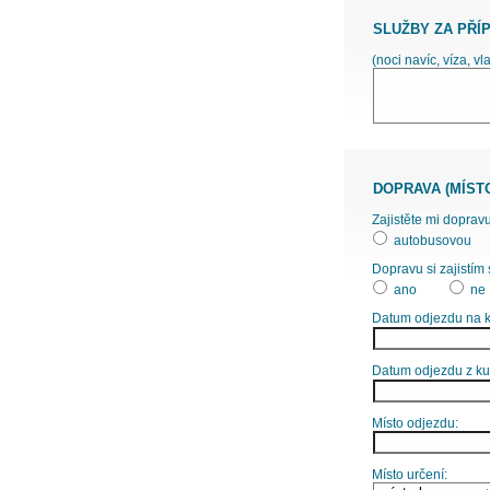
SLUŽBY ZA PŘÍ
(noci navíc, víza, vl
DOPRAVA (MÍST
Zajistěte mi dopravu
autobusovou
Dopravu si zajistím 
ano
ne
Datum odjezdu na k
Datum odjezdu z ku
Místo odjezdu:
Místo určení: