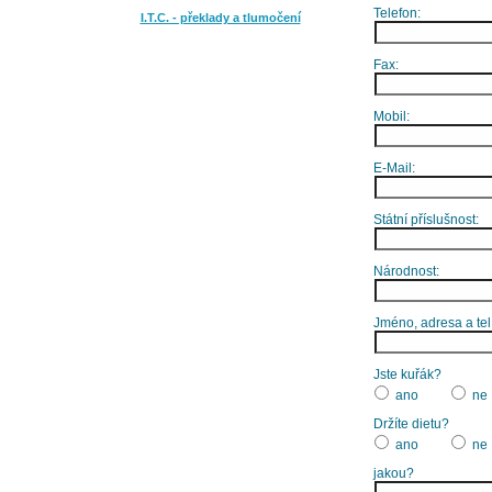
Telefon:
I.T.C. - překlady a tlumočení
Fax:
Mobil:
E-Mail:
Státní příslušnost:
Národnost:
Jméno, adresa a tel
Jste kuřák?
ano
ne
Držíte dietu?
ano
ne
jakou?