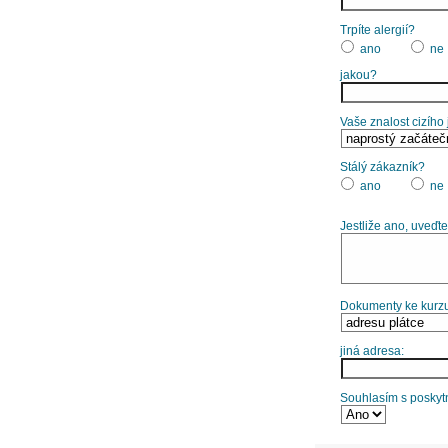
Trpíte alergií?
ano
ne
jakou?
Vaše znalost cizího
Stálý zákazník?
ano
ne
Jestliže ano, uveďte
Dokumenty ke kurzu
jiná adresa:
Souhlasím s poskytn