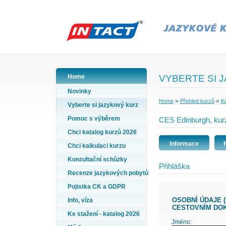
Home
VYBERTE SI 
Novinky
»
»
Home
Přehled kurzů
Ku
Vyberte si jazykový kurz
Pomoc s výběrem
CES Edinburgh, kurz
Chci katalog kurzů 2026
Informace
Chci kalkulaci kurzu
Konzultační schůzky
Přihláška
Recenze jazykových pobytů
Pojistka CK a GDPR
OSOBNÍ ÚDAJE (PŘÍJMENÍ A JMÉNO VYPLŇTE PODLE ÚDAJŮ VE VAŠEM
Info, víza
CESTOVNÍM DO
Ke stažení - katalog 2026
Jméno: