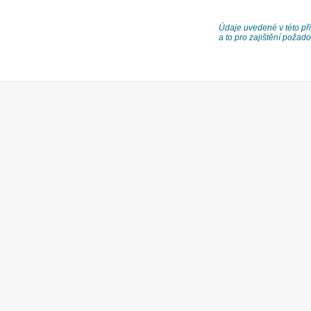
Údaje uvedené v této při
a to pro zajištění poža