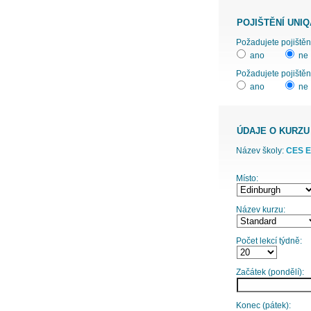
POJIŠTĚNÍ UNIQ
ano
ne
Požadujete pojištěn
ano
ne
ÚDAJE O KURZU
Název školy:
CES Ed
Místo:
Název kurzu:
Počet lekcí týdně:
Začátek (pondělí):
Konec (pátek):