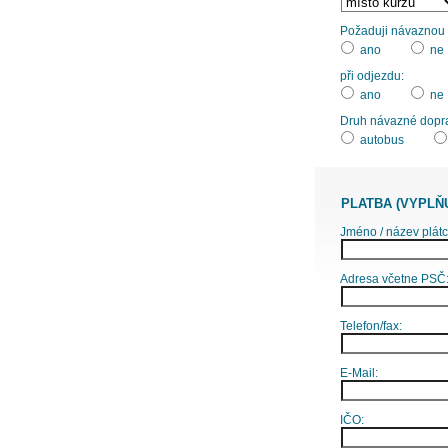
Požaduji návaznou d
ano
ne
při odjezdu:
ano
ne
Druh návazné dopr
autobus
PLATBA (VYPLŇ
Jméno / název plátc
Adresa včetne PSČ
Telefon/fax:
E-Mail:
IČO: