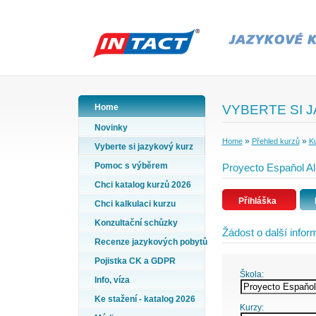
Home
VYBERTE SI 
Novinky
»
»
Home
Přehled kurzů
Ku
Vyberte si jazykový kurz
Pomoc s výběrem
Proyecto Espaňol Al
Chci katalog kurzů 2026
Přihláška
Chci kalkulaci kurzu
Konzultační schůzky
Žádost o další info
Recenze jazykových pobytů
Pojistka CK a GDPR
Škola:
Info, víza
Ke stažení - katalog 2026
Kurzy: