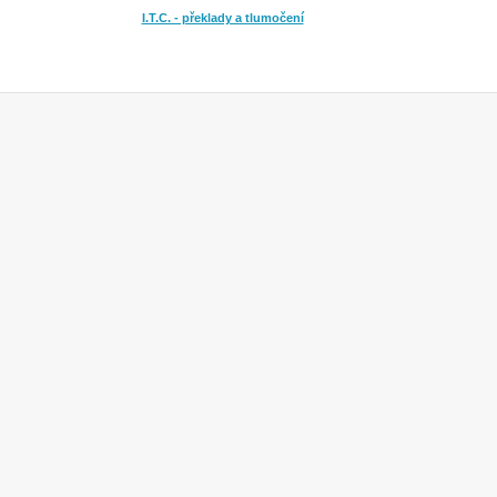
I.T.C. - překlady a tlumočení