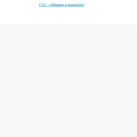
I.T.C. - překlady a tlumočení