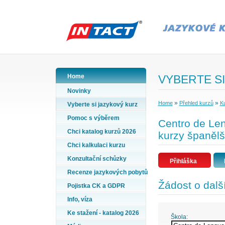
Home
VYBERTE SI
Novinky
»
»
Home
Přehled kurzů
Ku
Vyberte si jazykový kurz
Pomoc s výběrem
Centro de Len
Chci katalog kurzů 2026
kurzy španělš
Chci kalkulaci kurzu
Konzultační schůzky
Přihláška
Recenze jazykových pobytů
Žádost o dalš
Pojistka CK a GDPR
Info, víza
Ke stažení - katalog 2026
Škola: