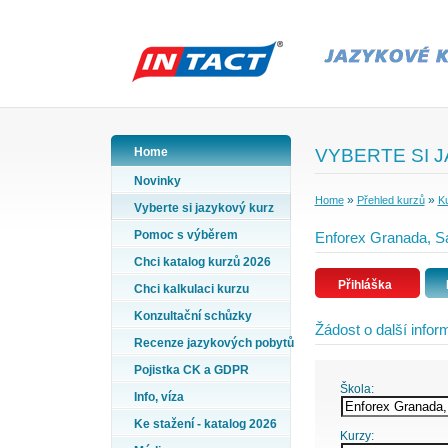
Home
VYBERTE SI 
Novinky
»
»
Home
Přehled kurzů
Ku
Vyberte si jazykový kurz
Pomoc s výběrem
Enforex Granada, Sa
Chci katalog kurzů 2026
Přihláška
Chci kalkulaci kurzu
Konzultační schůzky
Žádost o další info
Recenze jazykových pobytů
Pojistka CK a GDPR
Škola:
Info, víza
Ke stažení - katalog 2026
Kurzy: