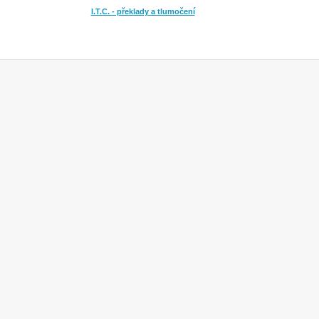
I.T.C. - překlady a tlumočení