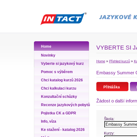
Home
VYBERTE SI 
Novinky
»
»
Home
Přehled kurzů
Ku
Vyberte si jazykový kurz
Pomoc s výběrem
Embassy Summer Oxfo
Chci katalog kurzů 2026
Přihláška
Chci kalkulaci kurzu
Konzultační schůzky
Žádost o další info
Recenze jazykových pobytů
Pojistka CK a GDPR
Škola:
Info, víza
Ke stažení - katalog 2026
Kurzy: