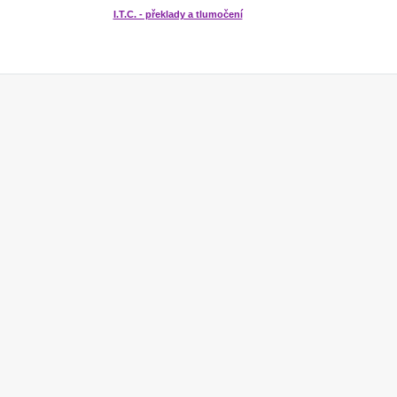
I.T.C. - překlady a tlumočení