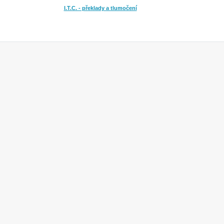
I.T.C. - překlady a tlumočení