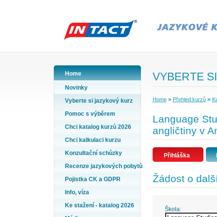
Home
VYBERTE SI
Novinky
»
»
Home
Přehled kurzů
Ku
Vyberte si jazykový kurz
Pomoc s výběrem
Language Stud
Chci katalog kurzů 2026
angličtiny v A
Chci kalkulaci kurzu
Konzultační schůzky
Přihláška
Recenze jazykových pobytů
Žádost o dalš
Pojistka CK a GDPR
Info, víza
Ke stažení - katalog 2026
Škola: