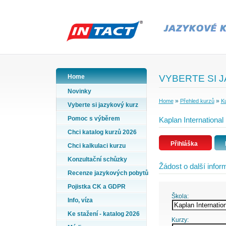
Home
VYBERTE SI 
Novinky
»
»
Home
Přehled kurzů
Ku
Vyberte si jazykový kurz
Pomoc s výběrem
Kaplan International 
Chci katalog kurzů 2026
Přihláška
Chci kalkulaci kurzu
Konzultační schůzky
Žádost o další info
Recenze jazykových pobytů
Pojistka CK a GDPR
Škola:
Info, víza
Ke stažení - katalog 2026
Kurzy: