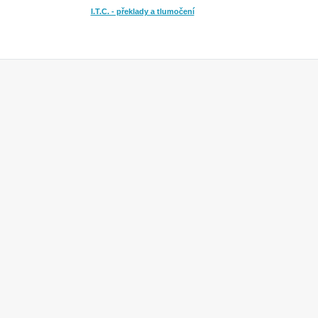
I.T.C. - překlady a tlumočení