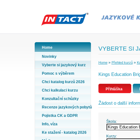
Home
VYBERTE SI 
Novinky
»
»
Home
Přehled kurzů
Ku
Vyberte si jazykový kurz
Pomoc s výběrem
Kings Education Brig
Chci katalog kurzů 2026
Přihláška
Chci kalkulaci kurzu
Konzultační schůzky
Žádost o další info
Recenze jazykových pobytů
Pojistka CK a GDPR
Škola:
Info, víza
Ke stažení - katalog 2026
Kurzy: