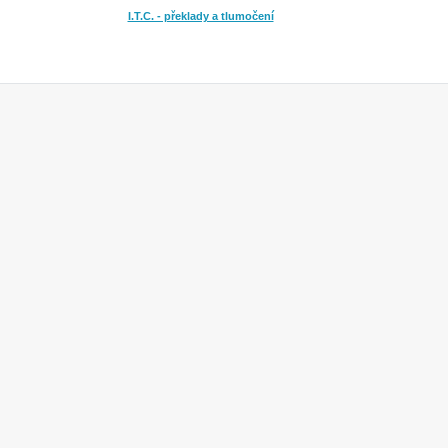
I.T.C. - překlady a tlumočení