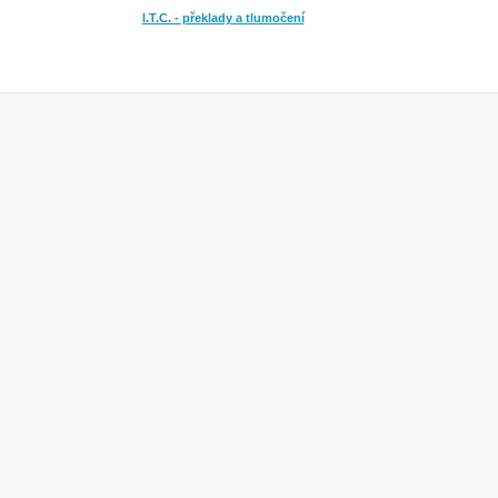
I.T.C. - překlady a tlumočení