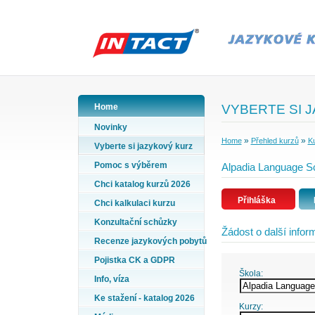
Home
VYBERTE SI 
Novinky
»
»
Home
Přehled kurzů
Ku
Vyberte si jazykový kurz
Pomoc s výběrem
Alpadia Language Sc
Chci katalog kurzů 2026
Přihláška
Chci kalkulaci kurzu
Konzultační schůzky
Žádost o další info
Recenze jazykových pobytů
Pojistka CK a GDPR
Škola:
Info, víza
Ke stažení - katalog 2026
Kurzy: