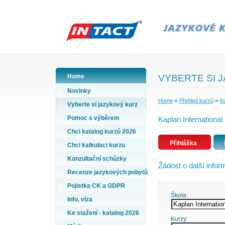
Home
VYBERTE SI 
Novinky
»
»
Home
Přehled kurzů
Ku
Vyberte si jazykový kurz
Pomoc s výběrem
Kaplan International
Chci katalog kurzů 2026
Přihláška
Chci kalkulaci kurzu
Konzultační schůzky
Žádost o další info
Recenze jazykových pobytů
Pojistka CK a GDPR
Škola:
Info, víza
Ke stažení - katalog 2026
Kurzy: