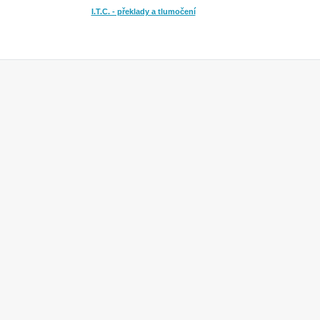
I.T.C. - překlady a tlumočení