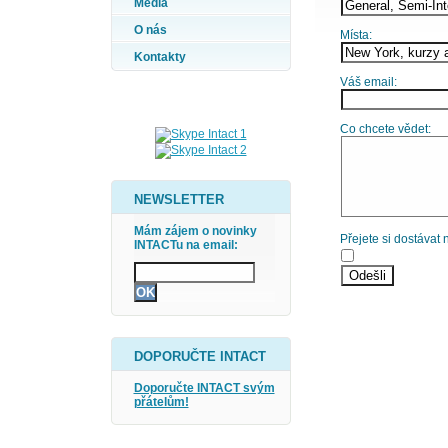
Média
O nás
Místa:
Kontakty
Váš email:
Co chcete vědet:
NEWSLETTER
Mám zájem o novinky
Přejete si dostávat
INTACTu na email:
DOPORUČTE INTACT
Doporučte INTACT svým
přátelům!