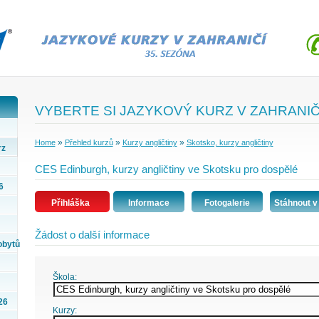
VYBERTE SI JAZYKOVÝ KURZ V ZAHRANIČ
»
»
»
Home
Přehled kurzů
Kurzy angličtiny
Skotsko, kurzy angličtiny
rz
CES Edinburgh, kurzy angličtiny ve Skotsku pro dospělé
6
Přihláška
Informace
Fotogalerie
Stáhnout v
Žádost o další informace
obytů
Škola:
26
Kurzy: