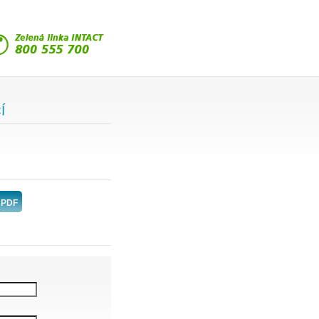
Í
 PDF