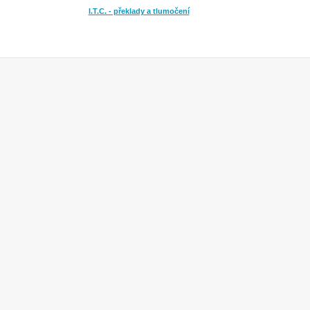
I.T.C. - překlady a tlumočení