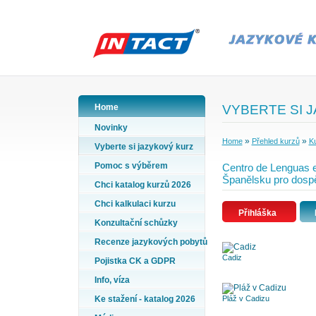
Home
VYBERTE SI 
Novinky
»
»
Home
Přehled kurzů
Ku
Vyberte si jazykový kurz
Pomoc s výběrem
Centro de Lenguas e
Španělsku pro dosp
Chci katalog kurzů 2026
Chci kalkulaci kurzu
Přihláška
Konzultační schůzky
Recenze jazykových pobytů
Cadiz
Pojistka CK a GDPR
Info, víza
Ke stažení - katalog 2026
Pláž v Cadizu