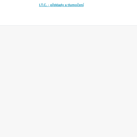
I.T.C. - překlady a tlumočení