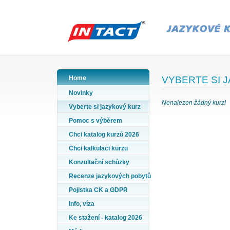
Home
VYBERTE SI 
Novinky
Nenalezen žádný kurz!
Vyberte si jazykový kurz
Pomoc s výběrem
Chci katalog kurzů 2026
Chci kalkulaci kurzu
Konzultační schůzky
Recenze jazykových pobytů
Pojistka CK a GDPR
Info, víza
Ke stažení - katalog 2026