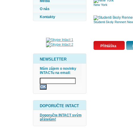
Média
New York
O nás
Kontakty
Studenti školy Rennert Ne
Přihláška
NEWSLETTER
Mám zájem o novinky
INTACTu na email:
DOPORUČTE INTACT
Doporučte INTACT svým
přátelům!