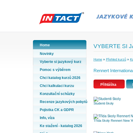
Home
VYBERTE SI 
Novinky
»
»
Home
Přehled kurzů
Ku
Vyberte si jazykový kurz
Pomoc s výběrem
Rennert Internationa
Chci katalog kurzů 2026
Přihláška
Chci kalkulaci kurzu
Konzultační schůzky
Recenze jazykových pobytů
Studenti školy
Pojistka CK a GDPR
Info, víza
Třída školy Rennert New Y
Ke stažení - katalog 2026