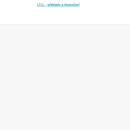
I.T.C. - překlady a tlumočení