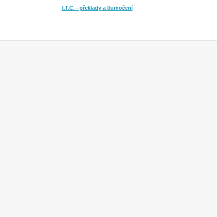
I.T.C. - překlady a tlumočení