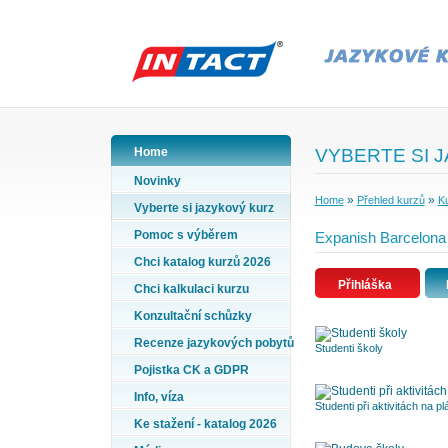
Home
VYBERTE SI 
Novinky
»
»
Home
Přehled kurzů
Ku
Vyberte si jazykový kurz
Pomoc s výběrem
Expanish Barcelona 
Chci katalog kurzů 2026
Přihláška
Chci kalkulaci kurzu
Konzultační schůzky
Recenze jazykových pobytů
Studenti školy
Pojistka CK a GDPR
Info, víza
Studenti při aktivitách na pl
Ke stažení - katalog 2026