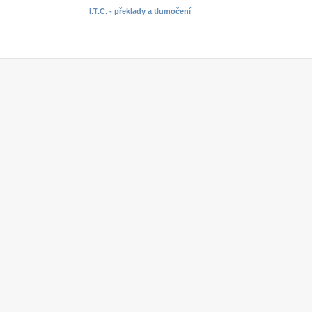
I.T.C. - překlady a tlumočení