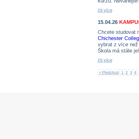
kurzu. Neváhejte!
čti více
15.04.26
KAMPUS
Chcete studovat n
Chichester Colle
vybrat z více než
Škola má stále je
čti více
< Předchozí
1
2
3
4