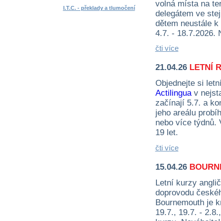
volná místa na ter
I.T.C. - překlady a tlumočení
delegátem ve stej
dětem neustále k 
4.7. - 18.7.2026.
čti více
21.04.26
LETNÍ 
Objednejte si let
Actilingua
v nejst
začínají 5.7. a ko
jeho areálu probí
nebo více týdnů. 
19 let.
čti více
15.04.26
BOURNE
Letní kurzy angli
doprovodu českého
Bournemouth je kr
19.7., 19.7. - 2.8