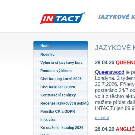
Home
JAZYKOVÉ K
Novinky
28.04.26
QUEENS
Vyberte si jazykový kurz
Pomoc s výběrem
Queenswood
je p
Londýna. 2 týdenn
Chci katalog kurzů 2026
20.7.2026, Přílet
Chci kalkulaci kurzu
postaráno 24/7 od
Konzultační schůzky
volit z těchto akti
můžete přidat dalš
Recenze jazykových pobytů
INTACTu jen 89 9
Pojistka CK a GDPR
čti více
Info, víza
Ke stažení - katalog 2026
28.04.26
ANGLIČ