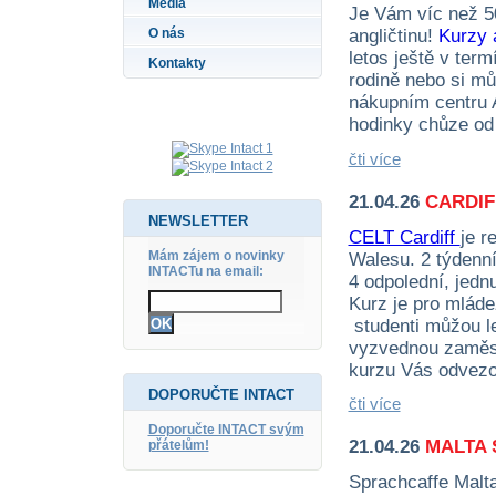
Média
Je Vám víc než 50
angličtinu!
Kurzy 
O nás
letos ještě v term
Kontakty
rodině nebo si můž
nákupním centru 
hodinky chůze od 
čti více
21.04.26
CARDIF
NEWSLETTER
CELT Cardiff
je r
Mám zájem o novinky
Walesu. 2 týdenní
INTACTu na email:
4 odpolední, jednu
Kurz je pro mládež
studenti můžou le
vyzvednou zaměst
kurzu Vás odvezou
DOPORUČTE INTACT
čti více
Doporučte INTACT svým
21.04.26
MALTA 
přátelům!
Sprachcaffe Malta