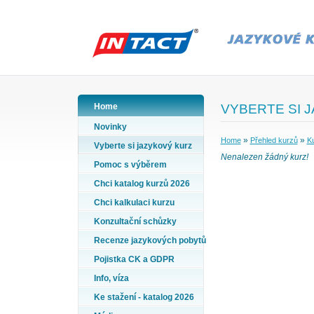
Home
VYBERTE SI 
Novinky
»
»
Home
Přehled kurzů
Ku
Vyberte si jazykový kurz
Nenalezen žádný kurz!
Pomoc s výběrem
Chci katalog kurzů 2026
Chci kalkulaci kurzu
Konzultační schůzky
Recenze jazykových pobytů
Pojistka CK a GDPR
Info, víza
Ke stažení - katalog 2026