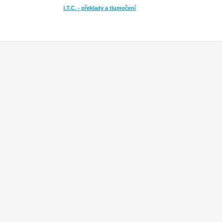
I.T.C. - překlady a tlumočení