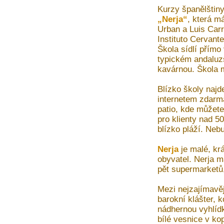
Kurzy španělštiny
„Nerja“
, která má
Urban a Luis Carr
Instituto Cervant
Škola sídlí přímo
typickém andaluz
kavárnou. Škola m
Blízko školy najd
internetem zdarm
patio, kde můžete
pro klienty nad 50
blízko pláží. Nebu
Nerja
je malé, kr
obyvatel. Nerja m
pět supermarketů,
Mezi nejzajímavěj
barokní klášter, 
nádhernou vyhlídk
bílé vesnice v kop