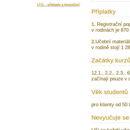
I.T.C. - překlady a tlumočení
Příplatky
1.
Registrační pop
v rodinách je 870
2.
Učební materiál
v rodině stojí 1 2
Začátky kurz
12.1., 2.2., 2.3., 
začínají pouze v 
Věk studentů
pro klienty od 50 
Nevyučuje se