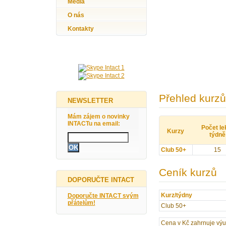
Média
O nás
Kontakty
Přehled kurzů
NEWSLETTER
Mám zájem o novinky
INTACTu na email:
Počet le
Kurzy
týdně
Club 50+
15
Ceník kurzů
DOPORUČTE INTACT
Kurz/týdny
Doporučte INTACT svým
přátelům!
Club 50+
Cena v Kč zahrnuje výuku