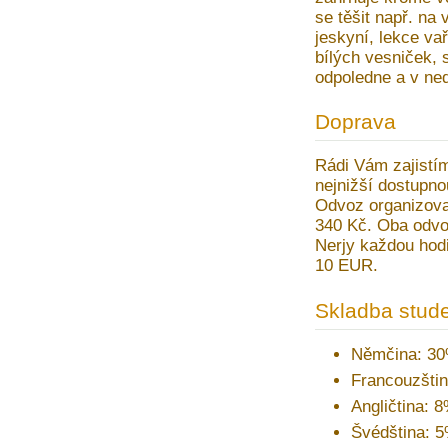
se těšit např. na 
jeskyní, lekce va
bílých vesniček, 
odpoledne a v ned
Doprava
Rádi Vám zajistím
nejnižší dostupno
Odvoz organizovan
340 Kč. Oba odvoz
Nerjy každou hodi
10 EUR.
Skladba stude
Němčina: 3
Francouzšti
Angličtina: 
Švédština: 