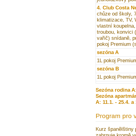
4. Club Costa N
chůze od školy, 
klimatizace, TV, 
vlastní koupelna,
troubou, konvici (
vařič) snídaně, 
pokoj Premium (s
sezóna A
1L pokoj Premium
sezóna B
1L pokoj Premium
Sezóna rodina A: 
Sezóna apartmán
A: 11.1. - 25.4. a
Program pro 
Kurz španělštiny 
zahrnuje kromě vo