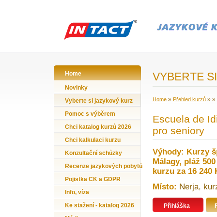
Home
VYBERTE SI
Novinky
»
»
»
Home
Přehled kurzů
Vyberte si jazykový kurz
Pomoc s výběrem
Escuela de Id
Chci katalog kurzů 2026
pro seniory
Chci kalkulaci kurzu
Výhody: Kurzy šp
Konzultační schůzky
Málagy, pláž 500
Recenze jazykových pobytů
kurzu za 16 240 
Pojistka CK a GDPR
Místo:
Nerja, kur
Info, víza
Ke stažení - katalog 2026
Přihláška