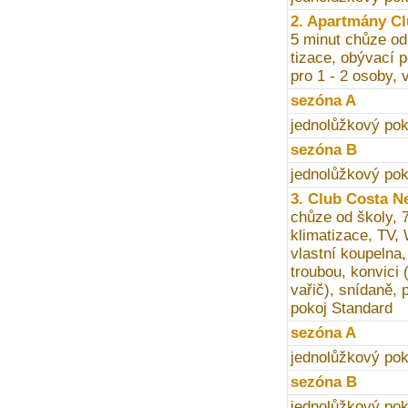
2. Apartmány Cl
5 minut chůze od
tizace, obývací p
pro 1 - 2 osoby, 
sezóna A
jednolůžkový pok
sezóna B
jednolůžkový pok
3. Club Costa N
chůze od školy, 
klimatizace, TV, 
vlastní koupelna,
troubou, konvici (
vařič), snídaně,
pokoj Standard
sezóna A
jednolůžkový pok
sezóna B
jednolůžkový pok