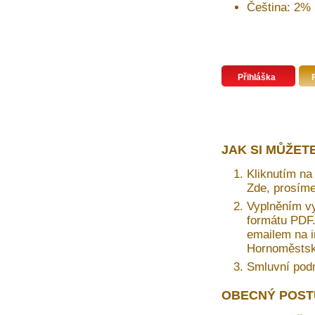
Čeština: 2%
Přihláška
JAK SI MŮŽET
Kliknutím na 
Zde, prosíme
Vyplněním vy
formátu PDF. 
emailem na i
Hornoměstská
Smluvní pod
OBECNÝ POST