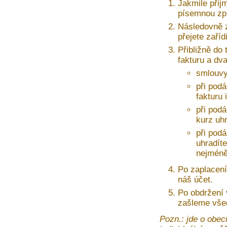
Jakmile přij
písemnou zprá
Následovně z
přejete zaří
Přibližně do 
fakturu a dv
smlouvy
při podá
fakturu 
při pod
kurz uh
při pod
uhradíte
nejméně
Po zaplacení
náš účet.
Po obdržení
zašleme vše
Pozn.: jde o obec