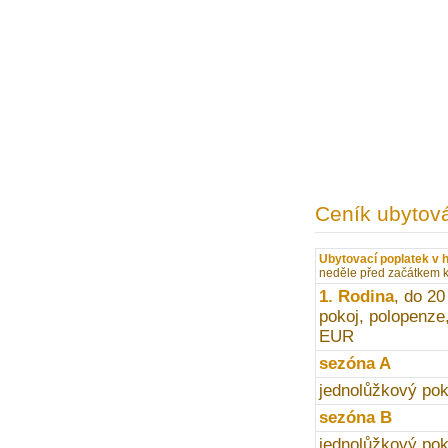
Ceník ubytov
Ubytovací poplatek v h
neděle před začátkem k
1. Rodina
, do 20
pokoj, polopenze,
EUR
sezóna A
jednolůžkový pok
sezóna B
jednolůžkový pok