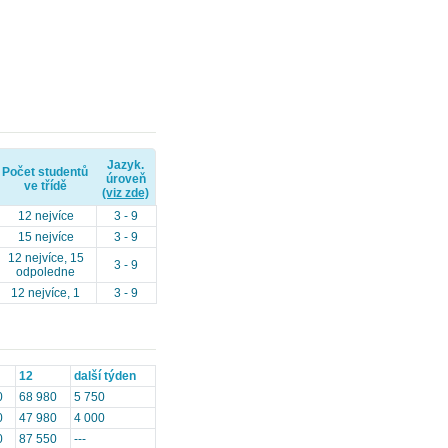
Jazyk.
Počet studentů
úroveň
ve třídě
(viz zde)
12 nejvíce
3 - 9
15 nejvíce
3 - 9
12 nejvíce, 15
3 - 9
odpoledne
12 nejvíce, 1
3 - 9
12
další týden
0
68 980
5 750
0
47 980
4 000
0
87 550
---