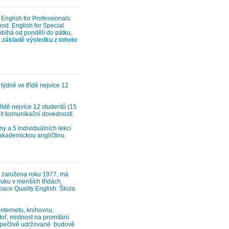
English for Professionals:
hod. English for Special
bíhá od pondělí do pátku,
a základě výsledku z tohoto
́dně ve třídě nejvíce 12
třídě nejvíce 12 studentů (15
nalit komunikační dovednosti.
y a 5 individuálních lekcí
akademickou angličtinu.
la založena roku 1977, má
ýuku v menších třídách.
ciace Quality English. Škola
internetu, knihovnu,
atoř, místnost na promítání
é, pečlivě udržované budově