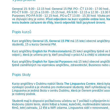
General 15: 9.00 - 12.15 hod. General 15 PM: PO - ČT 13.00 - 17.00 hod., 
PO-ČT 9.00 - 12.15 a 13.00 - 15.15 hod., PÁ 9.00 - 12.15 a 12.30 - 13.30 
Purposes: PO-PÁ 9.00 - 12.15 hod., PO a ČT 13.00 - 15.30 hod. Výuka pro
ve zbývající dny je volno.
Před odjezdem na kurz vyplníte online test. N
testu budete zařazeni do třídy, která odpovídá Vaší jazykové úrovni.
Popis kurzů
Kurz angličtiny
General 15, General 15 PM
má 15 lekcí obecné angličtiny ty
studentů, 15 u kurzu General PM.
Kurz angličtiny
English for Professionals
má 25 lekcí angličtiny týdně ve 
odpol.), která je určena pro ty, kteří používají v práci AJ a chtějí si zdoko
Kurz angličtiny
English for Special Purposes
má 15 lekcí obecné angličtin
týdně zaměřených na vojenskou angličtinu, zdravotnictví, Business nebo 
Popis školy
Kurzy angličtiny v Dublinu nabízí škola
The Linguaviva Centre
, která by
vynikající pověst a je vhodná pro motivované studenty, kteří vyhledávají v
Linguaviva je jediná škola v centru Dublinu, která je členem prestižní aso
je rodinný podnik.
Studenti mají k dispozici počítačovou učebnu se 7 počítači s připojením k 
klubovnu (stolní tenis, stolní fotbal a hokej, kulečník), multimediální labor
filmů, letní zahradu, 12 tříd a WiFi zdarma. Linguaviva sídlí v renovovan