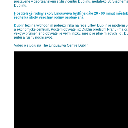
postavené v georgiánském stylu v centru Dublinu, nedaleko St. Stephen‘s 
Dublinu.
Hostitelské rodiny školy Linguaviva bydlí nejdále 20 - 60 minut městs
ředitelka školy všechny rodiny osobně zná.
Dublin
leží na východním pobřeží Irska na řece Liffey. Dublin je moderní v
a ekonomické centrum. Počtem obyvatel již Dublin předstihl Prahu (má cca
věkový průměr jeho obyvatel je velmi nízký, město je plné mladých lidí. D
pubů a rušný noční život.
Video o studiu na The Linguaviva Centre Dublin