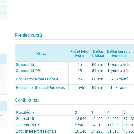
Přehled kurzů
Počet lekcí
Délka
Délka kurzu v
Kurzy
týdně
1 lekce
týdnech
General 15
15
60 min.
1 týden a déle
General 15 PM
15
60 min.
1 týden a déle
English for Professionals
25
60 min.
1 - 12 týdnů
English for Special Purposes
15+5
60 min.
1 - 8 týdnů
Ceník kurzů
Kurz/týdny
2
3
4
6
ým
General 15
12 960
19 450
24 950
37 43
General 15 PM
9 540
14 310
17 990
26 98
English for Professionals
16 140
24 220
31 310
46 96