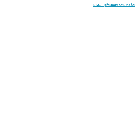
I.T.C. - překlady a tlumoče