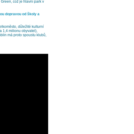
Green, což je hlavní park v
kou dopravou od školy a
elkoměsto, důležité kulturní
 1,4 milionu obyvatel),
ublin má proto spoustu klubů,