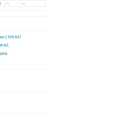
0
---
---
jen 1 570 Kč!
90 Kč.
́dně.