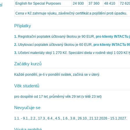
English for Special Purposes
24 930
37 360
48 410
72 62
ní
Cena v Kč zahrnuje výuku, závěrečný certifikát a pojištění proti úpadku.
Příplatky
1.
Registrační poplatek účtovaný školou je 90 EUR,
pro klienty INTACTu 
2.
Ubytovací poplatek účtovaný školou je 60 EUR,
pro klienty INTACTu 9
3.
Učební materiály stojí 1 270 Kč. Speciální dieta v rodině stojí 1 020 Kč ty
Začátky kurzů
Každé pondělí, je-li v pondělí svátek, začíná se v úterý.
Věk studentů
pro dospělé od 17 let, průměrný věk 29 let (v létě 23 let)
Nevyučuje se
1.1. - 9.1., 2.2., 17.3., 6.4., 4.5., 1.6., 3.8., 26.10., 21.12.2026 - 15.1.2027.
Výuka probíhá