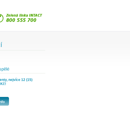
Í
spělé
nty, nejvíce 12 (15)
 Kč!
nfo