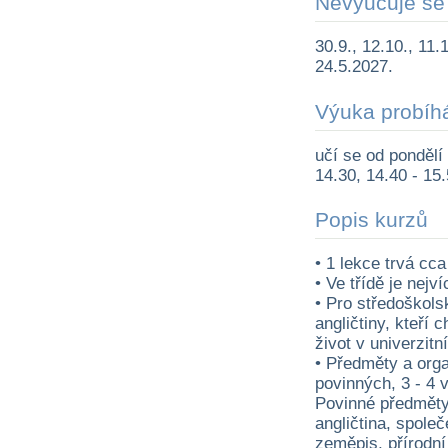
Nevyučuje se
30.9., 12.10., 11.1
24.5.2027.
Výuka probíh
učí se od pondělí 
14.30, 14.40 - 15
Popis kurzů
• 1 lekce trvá cca
• Ve třídě je nejv
• Pro středoškols
angličtiny, kteří 
život v univerzit
• Předměty a orga
povinných, 3 - 4 v
Povinné předměty
angličtina, spole
zeměpis, přírodní 