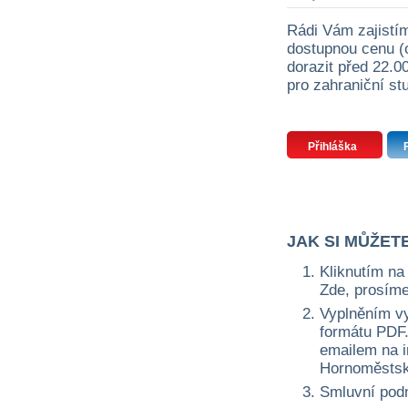
Rádi Vám zajistím
dostupnou cenu (
dorazit před 22.0
pro zahraniční st
Přihláška
JAK SI MŮŽET
Kliknutím na 
Zde, prosíme
Vyplněním vy
formátu PDF. 
emailem na i
Hornoměstská
Smluvní pod