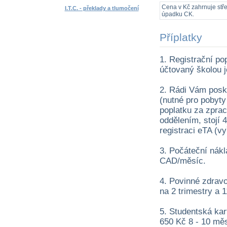
Cena v Kč zahrnuje střed
I.T.C. - překlady a tlumočení
úpadku CK.
Příplatky
1. Registrační po
účtovaný školou j
2. Rádi Vám posky
(nutné pro pobyty
poplatku za zpra
oddělením, stojí 4
registraci eTA (vy
3. Počáteční nák
CAD/měsíc.
4. Povinné zdravot
na 2 trimestry a 
5. Studentská kar
650 Kč 8 - 10 mě