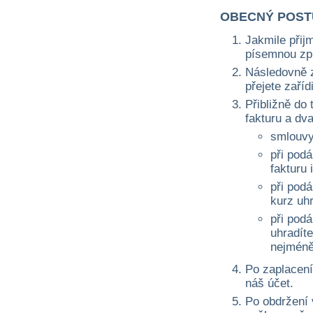
OBECNÝ POST
Jakmile přij
písemnou zprá
Následovně z
přejete zaří
Přibližně do 
fakturu a dv
smlouvy
při podá
fakturu 
při pod
kurz uh
při pod
uhradíte
nejméně
Po zaplacení
náš účet.
Po obdržení