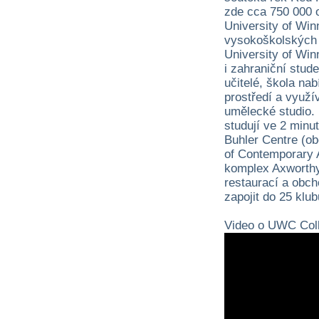
zde cca 750 000 o
University of Win
vysokoškolských s
University of Win
i zahraniční stude
učitelé, škola na
prostředí a využí
umělecké studio. N
studují ve 2 minu
Buhler Centre (obc
of Contemporary A
komplex Axworthy 
restaurací a obc
zapojit do 25 klu
Video o UWC Coll