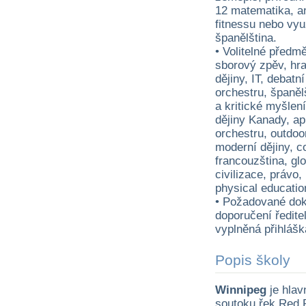
12 matematika, an
fitnessu nebo vyu
španělština.
• Volitelné předmě
sborový zpěv, hra
dějiny, IT, debatn
orchestru, španělš
a kritické myšlení
dějiny Kanady, ap
orchestru, outdoor
moderní dějiny, c
francouzština, glo
civilizace, právo,
physical educatio
• Požadované doku
doporučení ředite
vyplněná přihlášk
Popis školy
Winnipeg
je hla
soutoku řek Red R