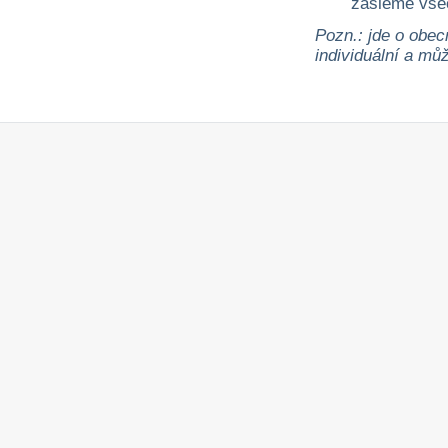
zašleme vše
Pozn.: jde o obec
individuální a může