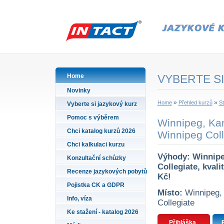
Home
VYBERTE SI
Novinky
»
»
Home
Přehled kurzů
St
Vyberte si jazykový kurz
Pomoc s výběrem
Winnipeg, Kan
Chci katalog kurzů 2026
Winnipeg Coll
Chci kalkulaci kurzu
Výhody: Winnipeg
Konzultační schůzky
Collegiate, kvali
Recenze jazykových pobytů
Kč!
Pojistka CK a GDPR
Místo:
Winnipeg, 
Info, víza
Collegiate
Ke stažení - katalog 2026
Přihláška