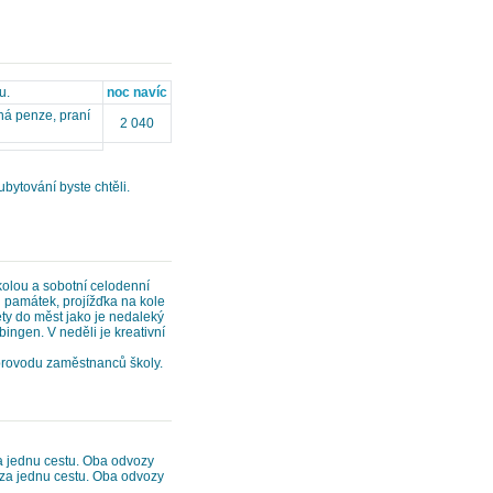
u.
noc navíc
lná penze, praní
2 040
bytování byste chtěli.
kolou a sobotní celodenní
ch památek, projížďka na kole
ety do měst jako je nedaleký
ngen. V neděli je kreativní
oprovodu zaměstnanců školy.
za jednu cestu. Oba odvozy
č za jednu cestu. Oba odvozy