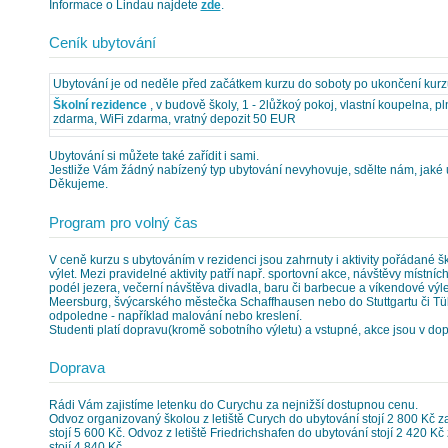
Informace o Lindau najdete
zde
.
Ceník ubytování
Ubytování je od neděle před začátkem kurzu do soboty po ukončení kurz
Školní rezidence
, v budově školy, 1 - 2lůžkoý pokoj, vlastní koupelna, p
zdarma, WiFi zdarma, vratný depozit 50 EUR
Ubytování si můžete také zařídit i sami.
Jestliže Vám žádný nabízený typ ubytování nevyhovuje, sdělte nám, jaké u
Děkujeme.
Program pro volný čas
V ceně kurzu s ubytováním v rezidenci jsou zahrnuty i aktivity pořádané š
výlet. Mezi pravidelné aktivity patří např. sportovní akce, návštěvy místní
podél jezera, večerní návštěva divadla, baru či barbecue a víkendové výl
Meersburg, švýcarského městečka Schaffhausen nebo do Stuttgartu či Tübi
odpoledne - například malování nebo kreslení.
Studenti platí dopravu(kromě sobotního výletu) a vstupné, akce jsou v d
Doprava
Rádi Vám zajistíme letenku do Curychu za nejnižší dostupnou cenu.
Odvoz organizovaný školou z letiště Curych do ubytování stojí 2 800 Kč 
stojí 5 600 Kč. Odvoz z letiště Friedrichshafen do ubytování stojí 2 420 K
stojí 4 840 Kč.