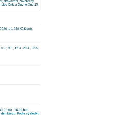
í, stravování, závěrečný
tensive Only a One to One 25
.2026 je 1 250 Kč týdně.
.1., 9.2., 16.3., 20.4., 26.5.,
 Čt 14.00 - 15.30 hod.
í den kurzu. Podle výsledku