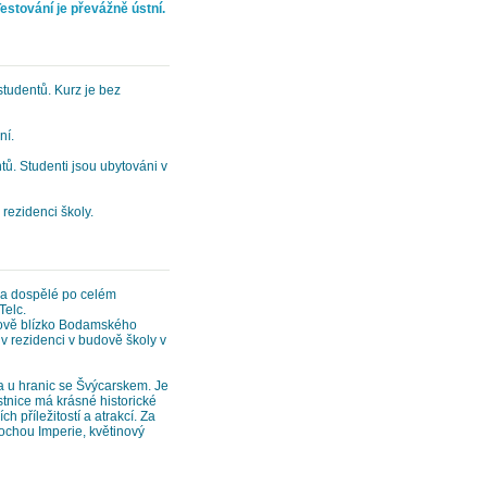
Testování je převážně ústní.
tudentů. Kurz je bez
ní.
ů. Studenti jsou ubytováni v
 rezidenci školy.
ž a dospělé po celém
Telc.
dově blízko Bodamského
 v rezidenci v budově školy v
 u hranic se Švýcarskem. Je
stnice má krásné historické
 příležitostí a atrakcí. Za
ochou Imperie, květinový