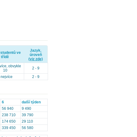
Jazyk.
 studentů ve
úroveň
třídě
(viz zde)
více, obvykle
2 - 9
10
 nejvíce
2 - 9
6
další týden
56 940
9 490
238 710
39 790
174 650
29 110
339 450
56 580