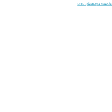
I.T.C. - překlady a tlumoče