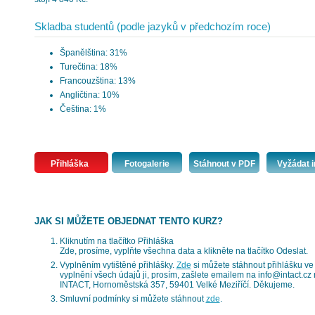
Skladba studentů (podle jazyků v předchozím roce)
Španělština: 31%
Turečtina: 18%
Francouzština: 13%
Angličtina: 10%
Čeština: 1%
Přihláška
Fotogalerie
Stáhnout v PDF
Vyžádat i
JAK SI MŮŽETE OBJEDNAT TENTO KURZ?
Kliknutím na tlačítko Přihláška
Zde, prosíme, vyplňte všechna data a klikněte na tlačítko Odeslat.
Vyplněním vytištěné přihlášky.
Zde
si můžete stáhnout přihlášku ve 
vyplnění všech údajů ji, prosím, zašlete emailem na info@intact.c
INTACT, Hornoměstská 357, 59401 Velké Meziříčí. Děkujeme.
Smluvní podmínky si můžete stáhnout
zde
.