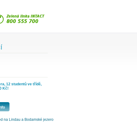
Í
a, 12 studentů ve třídě,
0 Kč!
nfo