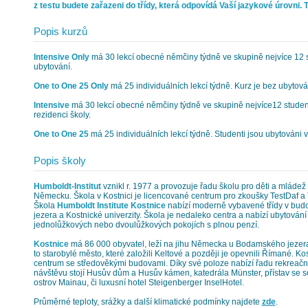
z testu budete zařazeni do třídy, která odpovídá Vaší jazykové úrovni. 
Popis kurzů
Intensive Only
má 30 lekcí obecné němčiny týdně ve skupině nejvíce 12 s
ubytování.
One to One 25 Only
má 25 individuálních lekcí týdně. Kurz je bez ubytová
Intensive
má 30 lekcí obecné němčiny týdně ve skupině nejvíce12 student
rezidenci školy.
One to One 25
má 25 individuálních lekcí týdně. Studenti jsou ubytováni v
Popis školy
Humboldt-Institut
vznikl r. 1977 a provozuje řadu školu pro děti a mláde
Německu. Škola v Kostnici je licencované centrum pro zkoušky TestDaf a 
Škola
Humboldt Institute Kostnice
nabízí moderně vybavené třídy v bu
jezera a Kostnické univerzity. Škola je nedaleko centra a nabízí ubytování
jednolůžkových nebo dvoulůžkových pokojích s plnou penzí.
Kostnice
má 86 000 obyvatel, leží na jihu Německa u Bodamského jezera
to starobylé město, které založili Keltové a později je opevnili Římané. Ko
centrum se středověkými budovami. Díky své poloze nabízí řadu rekreačních
návštěvu stojí Husův dům a Husův kámen, katedrála Münster, přístav se s
ostrov Mainau, či luxusní hotel Steigenberger InselHotel.
Průměrné teploty, srážky a další klimatické podmínky najdete
zde
.