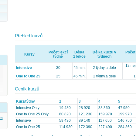
Přehled kurzů
Počet lekcí
Délka
Délka kurzu v
Počet
Kurzy
týdně
1 lekce
týdnech
12 nej
Intensive
30
45 min.
2 týdny a déle
One to One 25
25
45 min.
2 týdny.a déle
1
Ceník kurzů
Kurz/týdny
2
3
4
5
Intensive Only
19 480
28 920
38 360
47 950
One to One 25 Only
80 820
121 230
159 970
199 970
ým
Intensive
59 430
89 140
117 650
146 750
One to One 25
114 930
172 390
227 490
284 360