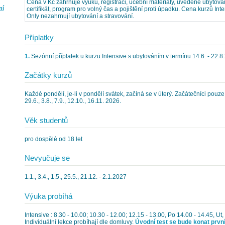
Cena v Kč zahrnuje výuku, registraci, učební materiály, uvedené ubytován
ní
certifikát, program pro volný čas a pojištění proti úpadku. Cena kurzů In
Only nezahrnují ubytování a stravování.
Příplatky
1.
Sezónní příplatek u kurzu Intensive s ubytováním v termínu 14.6. - 22.8
Začátky kurzů
Každé pondělí, je-li v pondělí svátek, začíná se v úterý. Začátečníci pouze: 5
29.6., 3.8., 7.9., 12.10., 16.11. 2026.
Věk studentů
pro dospělé od 18 let
Nevyučuje se
1.1., 3.4., 1.5., 25.5., 21.12. - 2.1.2027
Výuka probíhá
Intensive : 8.30 - 10.00; 10.30 - 12.00; 12.15 - 13.00, Po 14.00 - 14.45, Ut,
Individuální lekce probíhají dle domluvy.
Úvodní test se bude konat prvn