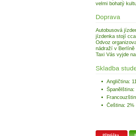
velmi bohatý kultu
Doprava
Autobusová jízden
jízdenka stojí cc
Odvoz organizova
nádraží v Berlíně 
Taxi Vás vyjde n
Skladba stude
Angličtina: 
Španělština:
Francouzšti
Čeština: 2%
Přihláška