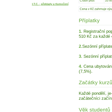
Crash plus
33 8
I.T.C. - překlady a tlumočení
Cena v Kč zahrnuje výuku
Příplatky
1.
Registrační pop
510 Kč za každé 
2.
Sezónní příplat
3.
Sezónní příplat
4.
Cena ubytování 
(7,5%).
Začátky kurz
Každé pondělí, je-
začátečníci začín
Věk studentů