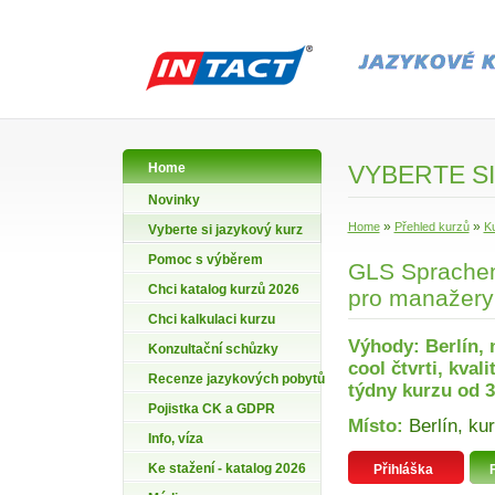
Home
VYBERTE SI
Novinky
»
»
Home
Přehled kurzů
K
Vyberte si jazykový kurz
Pomoc s výběrem
GLS Sprachen
Chci katalog kurzů 2026
pro manažery
Chci kalkulaci kurzu
Výhody: Berlín,
Konzultační schůzky
cool čtvrti, kval
Recenze jazykových pobytů
týdny kurzu od 3
Pojistka CK a GDPR
Místo:
Berlín, ku
Info, víza
Ke stažení - katalog 2026
Přihláška