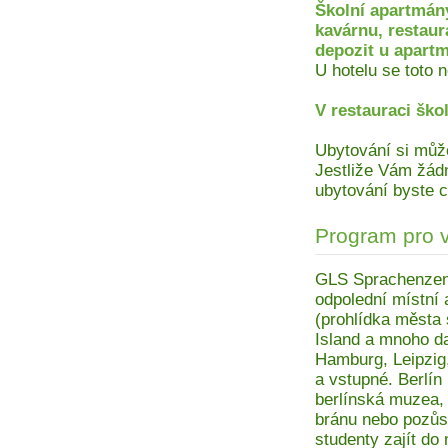
Školní apartmán
kavárnu, restaur
depozit u apartm
U hotelu se toto n
V restauraci ško
Ubytování si může
Jestliže Vám žádn
ubytování byste c
Program pro 
GLS Sprachenzent
odpolední místní a
(prohlídka města 
Island a mnoho da
Hamburg, Leipzig
a vstupné. Berlín
berlínská muzea, 
bránu nebo pozůst
studenty zajít do