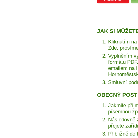
JAK SI MŮŽET
Kliknutím na 
Zde, prosíme
Vyplněním vy
formátu PDF. 
emailem na i
Hornoměstská
Smluvní pod
OBECNÝ POST
Jakmile přij
písemnou zprá
Následovně z
přejete zaří
Přibližně do 