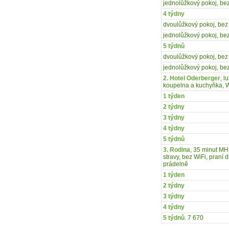
jednolůžkový pokoj, bez
4 týdny
dvoulůžkový pokoj, bez 
jednolůžkový pokoj, bez
5 týdnů
dvoulůžkový pokoj, bez 
jednolůžkový pokoj, bez
2. Hotel Oderberger
, l
koupelna a kuchyňka, W
1 týden
2 týdny
3 týdny
4 týdny
5 týdnů
3. Rodina
, 35 minut MH
stravy, bez WiFi, praní
prádelně
1 týden
2 týdny
3 týdny
4 týdny
5 týdnů
. 7 670