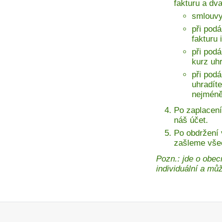
fakturu a dv
smlouvy
při podá
fakturu 
při pod
kurz uh
při pod
uhradíte
nejméně
Po zaplacení
náš účet.
Po obdržení
zašleme vše
Pozn.: jde o obec
individuální a může