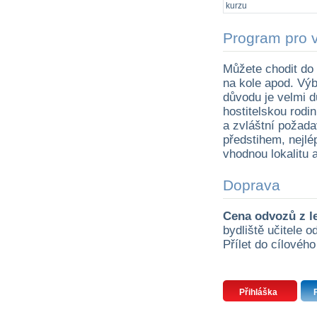
kurzu
Program pro 
Můžete chodit do k
na kole apod. Výb
důvodu je velmi d
hostitelskou rodin
a zvláštní požada
předstihem, nejlé
vhodnou lokalitu 
Doprava
Cena odvozů z l
bydliště učitele 
Přílet do cílového
Přihláška