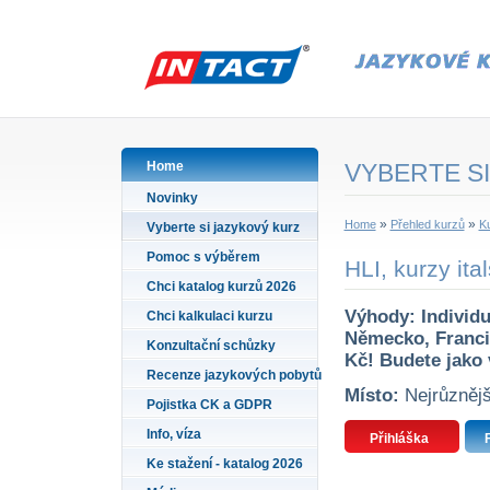
Home
VYBERTE SI
Novinky
»
»
Home
Přehled kurzů
Ku
Vyberte si jazykový kurz
Pomoc s výběrem
HLI, kurzy ital
Chci katalog kurzů 2026
Výhody: Individu
Chci kalkulaci kurzu
Německo, Francie
Konzultační schůzky
Kč! Budete jako 
Recenze jazykových pobytů
Místo:
Nejrůznějš
Pojistka CK a GDPR
Info, víza
Přihláška
Ke stažení - katalog 2026