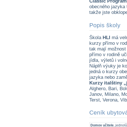
Classic Progra
obecného jazyka tý
takže jste obklop
Popis školy
Škola
HLI
má velm
kurzy přímo v rodi
tak mají možnost s
přímo v rodině uč
jídla, výletů i vo
Náplň výuky je ko
jedná o kurzy obe
jazyka nebo zaměř
Kurzy italštiny 
Alghero, Bari, Bol
Janov, Milano, Mo
Terst, Verona, Vib
Ceník ubytov
Domov učitele
, jednol