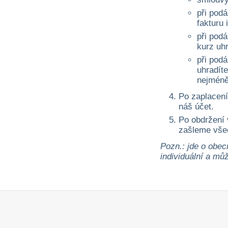
při podá
fakturu 
při pod
kurz uh
při pod
uhradíte
nejméně
Po zaplacení
náš účet.
Po obdržení
zašleme vše
Pozn.: jde o obec
individuální a může