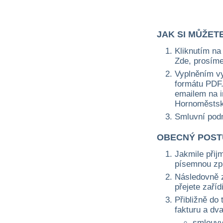
JAK SI MŮŽET
Kliknutím na 
Zde, prosíme
Vyplněním vy
formátu PDF. 
emailem na i
Hornoměstská
Smluvní pod
OBECNÝ POST
Jakmile přij
písemnou zprá
Následovně z
přejete zaří
Přibližně do 
fakturu a dv
smlouvy