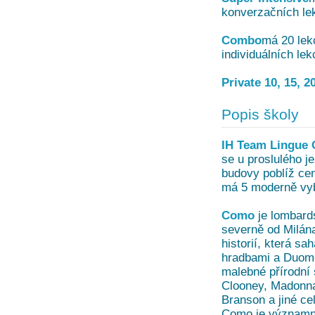
konverzačních lek
Combo
má 20 lekc
individuálních lek
Private 10, 15, 2
Popis školy
IH Team Lingue
se u proslulého j
budovy poblíž cen
má 5 moderně vyb
Como
je lombard
severně od Milána
historií, která s
hradbami a Duomo
malebné přírodní
Clooney, Madonna,
Branson a jiné cel
Como je významné