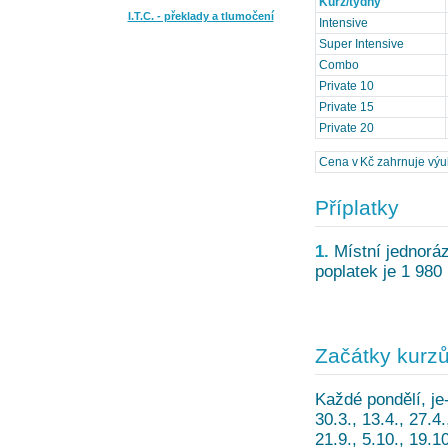
Kurz/týdny
I.T.C. - překlady a tlumočení
Intensive
Super Intensive
Combo
Private 10
Private 15
Private 20
Cena v Kč zahrnuje výuku
Příplatky
1.
Místní jednoráz
poplatek je 1 980
Začátky kurz
Každé pondělí, je-
30.3., 13.4., 27.4.,
21.9., 5.10., 19.10