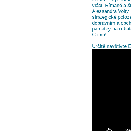
vládli Římané a š
Alessandra Volty
strategické poloz
dopravním a obc
památky patří kat
Como!
Určitě navštivte E