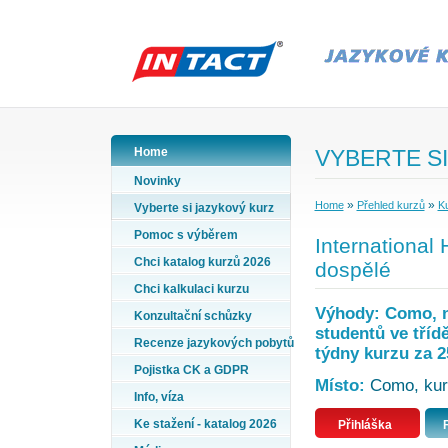
Home
VYBERTE SI
Novinky
»
»
Home
Přehled kurzů
Ku
Vyberte si jazykový kurz
Pomoc s výběrem
International
Chci katalog kurzů 2026
dospělé
Chci kalkulaci kurzu
Výhody: Como, n
Konzultační schůzky
studentů ve tříd
Recenze jazykových pobytů
týdny kurzu za 2
Pojistka CK a GDPR
Místo:
Como, kurzy
Info, víza
Ke stažení - katalog 2026
Přihláška