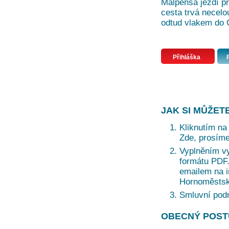
Malpensa jezdí př
cesta trvá necelo
odtud vlakem do C
Přihláška
JAK SI MŮŽET
Kliknutím na 
Zde, prosíme
Vyplněním vy
formátu PDF. 
emailem na i
Hornoměstská
Smluvní pod
OBECNÝ POST