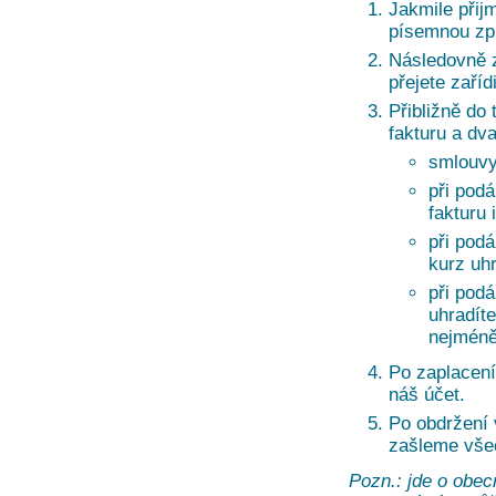
Jakmile přij
písemnou zprá
Následovně z
přejete zaří
Přibližně do 
fakturu a dv
smlouvy
při podá
fakturu 
při pod
kurz uh
při pod
uhradíte
nejméně
Po zaplacení
náš účet.
Po obdržení
zašleme vše
Pozn.: jde o obec