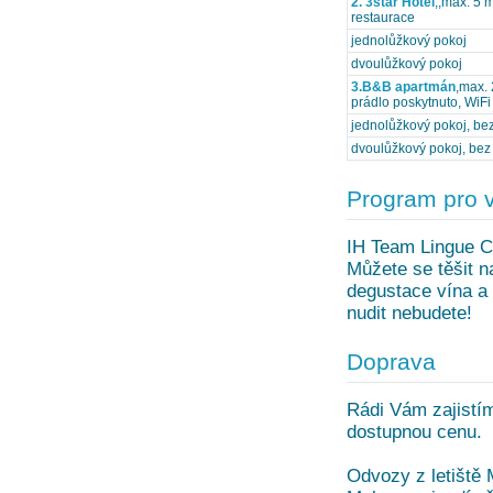
2. 3star Hotel
,,max. 5 
restaurace
jednolůžkový pokoj
dvoulůžkový pokoj
3.B&B apartmán
,max. 
prádlo poskytnuto, WiF
jednolůžkový pokoj, bez
dvoulůžkový pokoj, bez 
Program pro 
IH Team Lingue C
Můžete se těšit n
degustace vína a 
nudit nebudete!
Doprava
Rádi Vám zajistím
dostupnou cenu.
Odvozy z letiště 