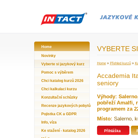
Home
VYBERTE SI
Novinky
»
»
Home
Přehled kurzů
Ku
Vyberte si jazykový kurz
Pomoc s výběrem
Accademia Ital
Chci katalog kurzů 2026
seniory
Chci kalkulaci kurzu
Výhody: Salerno, 
Konzultační schůzky
pobřeží Amalfi, 
Recenze jazykových pobytů
programem za 22
Pojistka CK a GDPR
Místo:
Salerno, kur
Info, víza
Ke stažení - katalog 2026
Přihláška