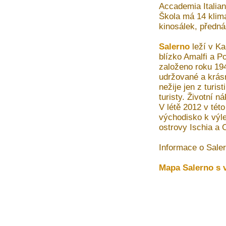
Accademia Italian
Škola má 14 klima
kinosálek, předná
Salerno
leží v Ka
blízko Amalfi a P
založeno roku 19
udržované a krás
nežije jen z turis
turisty. Životní n
V létě 2012 v této
východisko k výle
ostrovy Ischia a 
Informace o Sale
Mapa Salerno s 