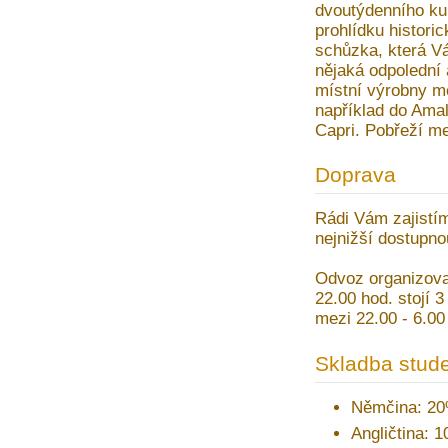
dvoutýdenního kur
prohlídku histori
schůzka, která Vá
nějaká odpolední 
místní výrobny mo
například do Amal
Capri. Pobřeží mez
Doprava
Rádi Vám zajistím
nejnižší dostupno
Odvoz organizovan
22.00 hod. stojí 3
mezi 22.00 - 6.00
Skladba stude
Němčina: 2
Angličtina: 