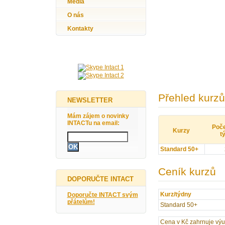
Média
O nás
Kontakty
Přehled kurzů
NEWSLETTER
Mám zájem o novinky
INTACTu na email:
Poče
Kurzy
t
Standard 50+
Ceník kurzů
DOPORUČTE INTACT
Kurz/týdny
Doporučte INTACT svým
přátelům!
Standard 50+
Cena v Kč zahrnuje výuku