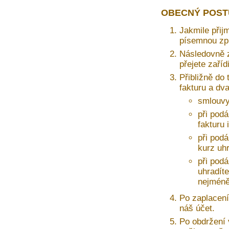
OBECNÝ POST
Jakmile přij
písemnou zprá
Následovně z
přejete zaří
Přibližně do 
fakturu a dv
smlouvy
při podá
fakturu 
při pod
kurz uh
při pod
uhradíte
nejméně
Po zaplacení
náš účet.
Po obdržení