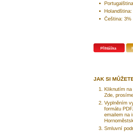
Portugalštin
Holandština
Čeština: 3%
Přihláška
JAK SI MŮŽET
Kliknutím na 
Zde, prosíme
Vyplněním vy
formátu PDF. 
emailem na i
Hornoměstská
Smluvní pod