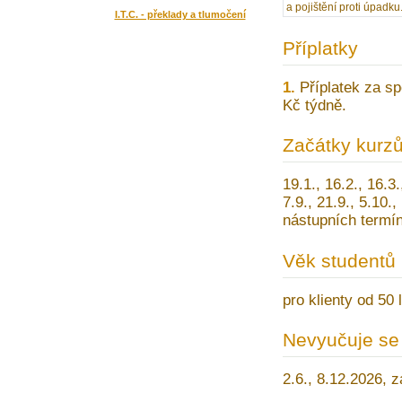
a pojištění proti úpadku
I.T.C. - překlady a tlumočení
Příplatky
1.
Příplatek za spe
Kč týdně.
Začátky kurz
19.1., 16.2., 16.3.
7.9., 21.9., 5.10.
nástupních termín
Věk studentů
pro klienty od 50 l
Nevyučuje se
2.6., 8.12.2026,