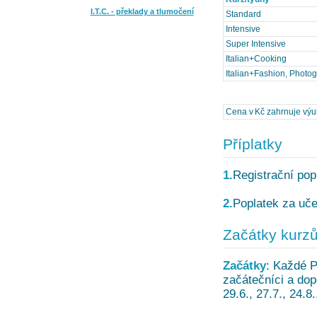
I.T.C. - překlady a tlumočení
Standard
Intensive
Super Intensive
Italian+Cooking
Italian+Fashion, Photo
Cena v Kč zahrnuje výuku
Příplatky
1.
Registrační pop
2.
Poplatek za uče
Začátky kurz
Začátky
: Každé P
začátečníci a dopo
29.6., 27.7., 24.8.