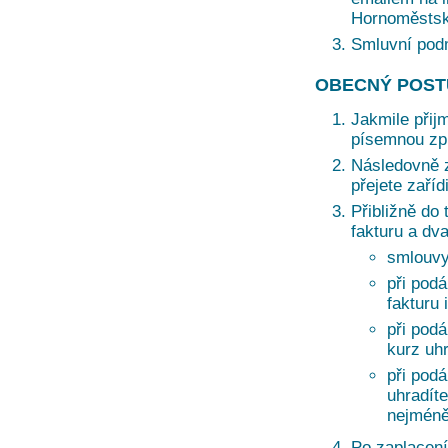
Hornoměstská
Smluvní pod
OBECNÝ POST
Jakmile přij
písemnou zprá
Následovně z
přejete zaří
Přibližně do 
fakturu a dv
smlouvy
při podá
fakturu 
při pod
kurz uh
při pod
uhradíte
nejméně
Po zaplacení