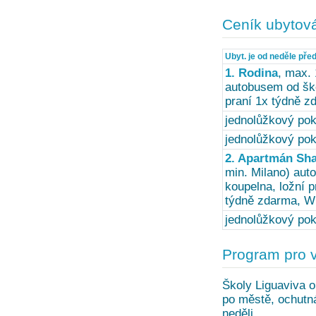
Ceník ubytov
Ubyt. je od neděle před
1. Rodina
, max. 
autobusem od ško
praní 1x týdně z
jednolůžkový pok
jednolůžkový pok
2. Apartmán Sha
min. Milano) aut
koupelna, ložní p
týdně zdarma, Wi
jednolůžkový pok
Program pro 
Školy Liguaviva o
po městě, ochutná
neděli.