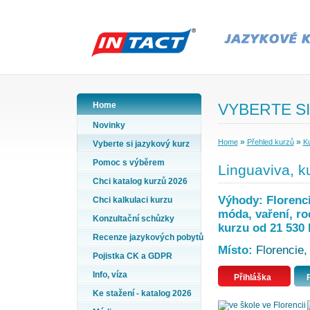
Home
VYBERTE SI
Novinky
»
»
Home
Přehled kurzů
Ku
Vyberte si jazykový kurz
Pomoc s výběrem
Linguaviva, ku
Chci katalog kurzů 2026
Výhody: Florencie
Chci kalkulaci kurzu
móda, vaření, ro
Konzultační schůzky
kurzu od 21 530 
Recenze jazykových pobytů
Místo:
Florencie,
Pojistka CK a GDPR
Info, víza
Přihláška
Ke stažení - katalog 2026