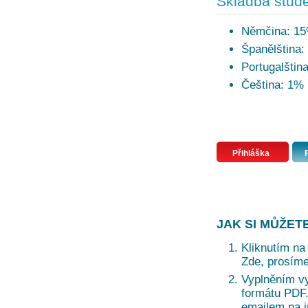
Skladba stude
Němčina: 1
Španělština:
Portugalštin
Čeština: 1%
Přihláška
JAK SI MŮŽET
Kliknutím na 
Zde, prosíme
Vyplněním vy
formátu PDF. 
emailem na i