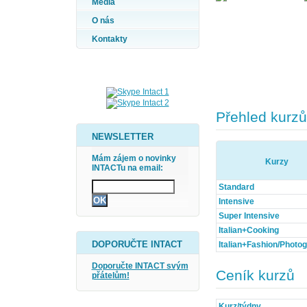
Média
O nás
Kontakty
Přehled kurzů
NEWSLETTER
Mám zájem o novinky
Kurzy
INTACTu na email:
Standard
Intensive
Super Intensive
Italian+Cooking
DOPORUČTE INTACT
Italian+Fashion/Photo
Doporučte INTACT svým
Ceník kurzů
přátelům!
Kurz/týdny