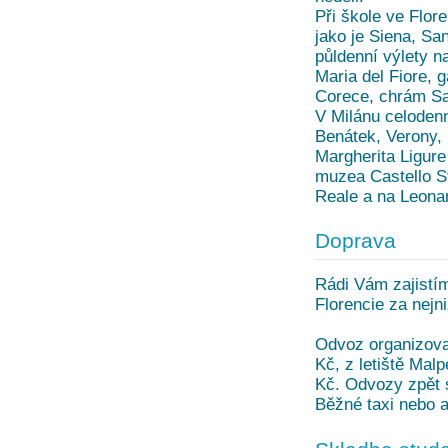
Při škole ve Flor
jako je Siena, Sa
půldenní výlety n
Maria del Fiore, g
Corece, chrám San
V Milánu celodenn
Benátek, Verony, 
Margherita Ligure
muzea Castello S
Reale a na Leonar
Doprava
Rádi Vám zajistím
Florencie za nejn
Odvoz organizovan
Kč, z letiště Mal
Kč. Odvozy zpět s
Běžné taxi nebo a