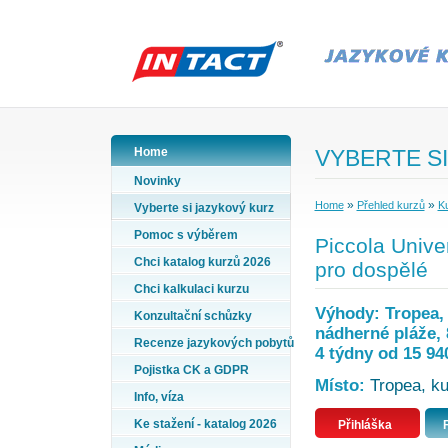
Home
VYBERTE SI
Novinky
»
»
Home
Přehled kurzů
Ku
Vyberte si jazykový kurz
Pomoc s výběrem
Piccola Univers
Chci katalog kurzů 2026
pro dospělé
Chci kalkulaci kurzu
Výhody: Tropea, k
Konzultační schůzky
nádherné pláže, 
Recenze jazykových pobytů
4 týdny od 15 94
Pojistka CK a GDPR
Místo:
Tropea, kur
Info, víza
Ke stažení - katalog 2026
Přihláška