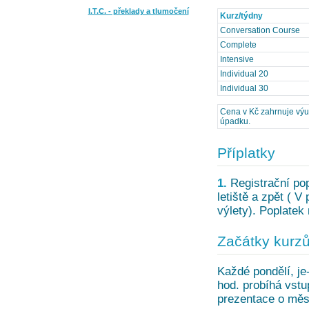
I.T.C. - překlady a tlumočení
Kurz/týdny
Conversation Course
Complete
Intensive
Individual 20
Individual 30
Cena v Kč zahrnuje výuku, 
úpadku.
Příplatky
1.
Registrační pop
letiště a zpět ( V
výlety). Poplatek
Začátky kurz
Každé pondělí, je-
hod. probíhá vstu
prezentace o měst