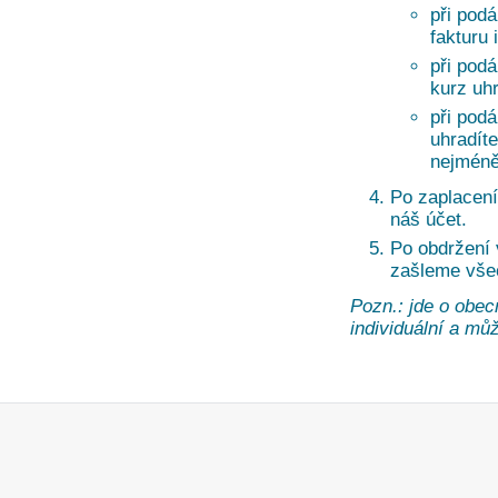
při podá
fakturu 
při pod
kurz uh
při pod
uhradíte
nejméně
Po zaplacení
náš účet.
Po obdržení
zašleme vše
Pozn.: jde o obec
individuální a může