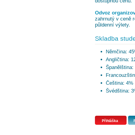
dostupnou cenu.
Odvoz organizov
zahrnutý v ceně r
půldenní výlety.
Skladba stude
Němčina: 4
Angličtina: 
Španělština:
Francouzšti
Čeština: 4%
Švédština: 
Přihláška