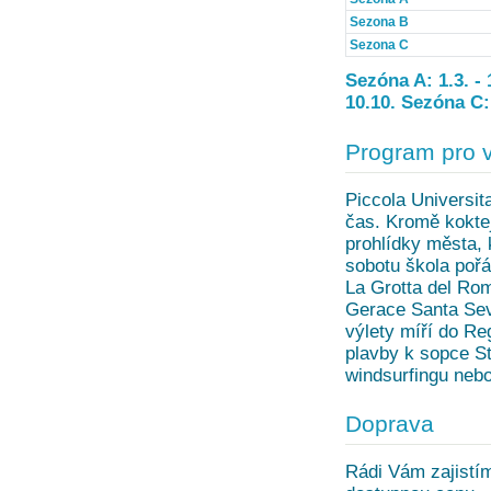
Sezona B
Sezona C
Sezóna A: 1.3. - 1
10.10. Sezóna C: 
Program pro 
Piccola Universit
čas. Kromě koktej
prohlídky města, 
sobotu škola pořá
La Grotta del Rom
Gerace Santa Seve
výlety míří do Re
plavby k sopce S
windsurfingu nebo
Doprava
Rádi Vám zajistím