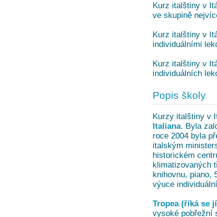
Kurz italštiny v It
ve skupině nejvíc
Kurz italštiny v It
individuálními le
Kurz italštiny v It
individuálních lek
Popis školy
Kurzy italštiny v I
Italiana
. Byla za
roce 2004 byla př
italským minister
historickém centr
klimatizovaných t
knihovnu, piano, 
výuce individuální
Tropea (říká se j
vysoké pobřežní 