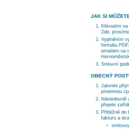
JAK SI MŮŽET
Kliknutím na 
Zde, prosíme
Vyplněním vy
formátu PDF. 
emailem na i
Hornoměstská
Smluvní pod
OBECNÝ POST
Jakmile přij
písemnou zprá
Následovně z
přejete zaří
Přibližně do 
fakturu a dv
smlouvy