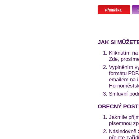
Přihláška
JAK SI MŮŽET
Kliknutím na 
Zde, prosíme
Vyplněním vy
formátu PDF. 
emailem na i
Hornoměstská
Smluvní pod
OBECNÝ POST
Jakmile přij
písemnou zprá
Následovně z
přejete zaří