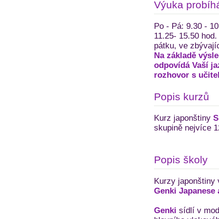
Výuka probíh
Po - Pá: 9.30 - 10
11.25- 15.50 hod.
pátku, ve zbývají
Na základě výsle
odpovídá Vaší ja
rozhovor s učite
Popis kurzů
Kurz japonštiny
S
skupině nejvíce 12
Popis školy
Kurzy japonštiny 
Genki Japanese 
Genki
sídlí v mod