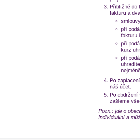
Přibližně do 
fakturu a dv
smlouvy
při podá
fakturu 
při pod
kurz uh
při pod
uhradíte
nejméně
Po zaplacení
náš účet.
Po obdržení
zašleme vše
Pozn.: jde o obec
individuální a může