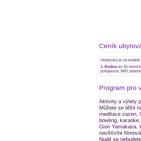
Ceník ubytov
Ubytování je od neděle
1. Rodina
do 45 minut M
polopenze, WiFi zdarma
Program pro 
Aktivity a výlety 
Můžete se těšit n
meditace zazen, l
bowling, karaoke,
Gion Yamakasa. Ce
navštívíte filmov
Nudit se nebudete