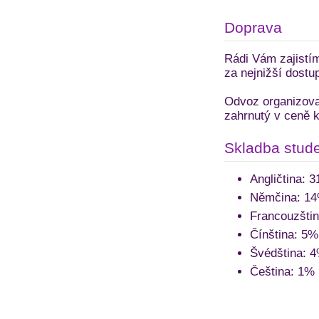
Doprava
Rádi Vám zajistí
za nejnižší dostu
Odvoz organizovan
zahrnutý v ceně k
Skladba stude
Angličtina: 
Němčina: 1
Francouzšti
Čínština: 5%
Švédština: 
Čeština: 1%