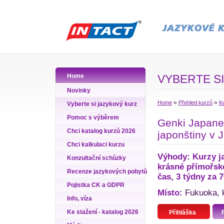
Home
VYBERTE SI
Novinky
»
»
Home
Přehled kurzů
Ku
Vyberte si jazykový kurz
Pomoc s výběrem
Genki Japane
Chci katalog kurzů 2026
japonštiny v 
Chci kalkulaci kurzu
Výhody: Kurzy ja
Konzultační schůzky
krásné přímořské
Recenze jazykových pobytů
čas, 3 týdny za 
Pojistka CK a GDPR
Místo:
Fukuoka, k
Info, víza
Ke stažení - katalog 2026
Přihláška