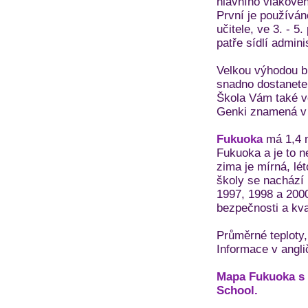
hlavního vlakové
První je používán
učitele, ve 3. - 5
patře sídlí admini
Velkou výhodou b
snadno dostanete
Škola Vám také ve
Genki znamená v 
Fukuoka
má 1,4 m
Fukuoka a je to n
zima je mírná, lé
školy se nachází
1997, 1998 a 2000
bezpečnosti a kval
Průměrné teploty,
Informace v angli
Mapa Fukuoka s 
School.