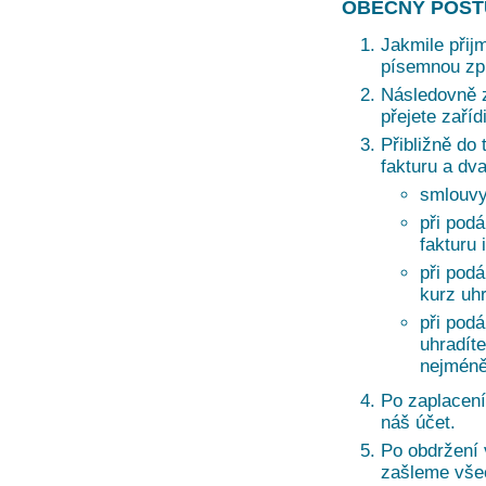
OBECNÝ POST
Jakmile přij
písemnou zprá
Následovně z
přejete zaří
Přibližně do 
fakturu a dv
smlouvy
při podá
fakturu 
při pod
kurz uh
při pod
uhradíte
nejméně
Po zaplacení
náš účet.
Po obdržení
zašleme vše