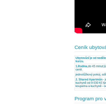
Ceník ubytov
Ubytování je od neděl
kurzu.
1.Rodina
,do 45 minut jí
ceně.
jednolůžkový pokoj, sd
2. Shared Apartmán
- 
kuchyně od 9 030 Kč týd
koupelna a kuchyně - o
Program pro 