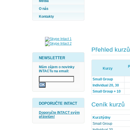
Média
O nás
Kontakty
Přehled kurzů
NEWSLETTER
P
Mám zájem o novinky
Kurzy
INTACTu na email:
Small Group
Individual 20, 30
Small Group + 10
Ceník kurzů
DOPORUČTE INTACT
Doporučte INTACT svým
přátelům!
Kurz/týdny
Small Group
Individual 20