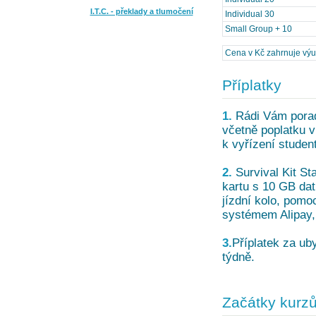
I.T.C. - překlady a tlumočení
Individual 30
Small Group + 10
Cena v Kč zahrnuje výuku
Příplatky
1.
Rádi Vám poradí
včetně poplatku v
k vyřízení studen
2.
Survival Kit St
kartu s 10 GB dat
jízdní kolo, pom
systémem Alipay, 
3.
Příplatek za uby
týdně.
Začátky kurz