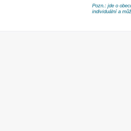
Pozn.: jde o obec
individuální a může