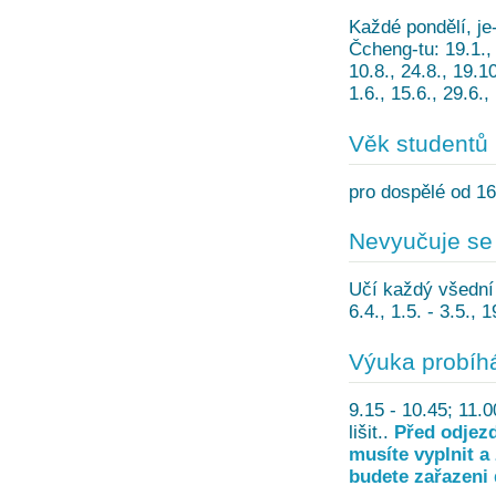
Každé pondělí, je-
Čcheng-tu: 19.1., 2
10.8., 24.8., 19.10
1.6., 15.6., 29.6.,
Věk studentů
pro dospělé od 16
Nevyučuje se
Učí každý všední d
6.4., 1.5. - 3.5., 
Výuka probíh
9.15 - 10.45; 11.
lišit..
Před odjezd
musíte vyplnit a
budete zařazeni 