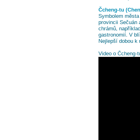
Čcheng-tu (Che
Symbolem města j
provincii Sečuán 
chrámů, například
gastronomií. V b
Nejlepší dobou k 
Video o Čcheng-t