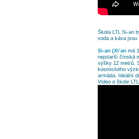
Škola LTL Si-an b
voda a káva jsou
Si-an (Xi‘an
má 13
nejstarší čínská 
výšky 12 metrů. 
kosmického výzku
armáda. Ideální d
Video o škole LTL