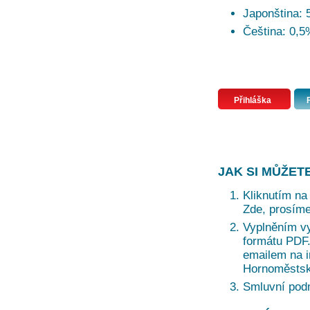
Japonština:
Čeština: 0,5
Přihláška
JAK SI MŮŽET
Kliknutím na 
Zde, prosíme
Vyplněním vy
formátu PDF. 
emailem na i
Hornoměstská
Smluvní pod