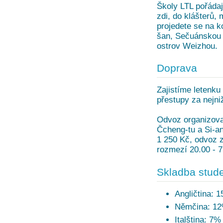
Školy LTL pořádaj
zdi, do klášterů,
projedete se na k
šan, Sečuánskou o
ostrov Weizhou.
Doprava
Zajistíme letenku 
přestupy za nejni
Odvoz organizovan
Čcheng-tu a Si-an
1 250 Kč, odvoz z
rozmezí 20.00 - 7
Skladba stude
Angličtina: 
Němčina: 1
Italština: 7%