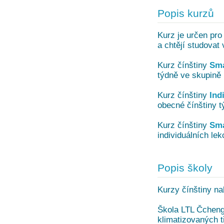
Popis kurzů
Kurz je určen pro 
a chtějí studovat 
Kurz čínštiny
Sma
týdně ve skupině 
Kurz čínštiny
Ind
obecné čínštiny t
Kurz čínštiny
Sma
individuálních lek
Popis školy
Kurzy čínštiny na
Škola LTL Čcheng
klimatizovaných t