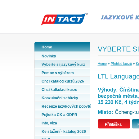
Home
VYBERTE SI
Novinky
»
»
Home
Přehled kurzů
Ku
Vyberte si jazykový kurz
Pomoc s výběrem
LTL Language 
Chci katalog kurzů 2026
Výhody: Čínština
Chci kalkulaci kurzu
bezpečná města, 
Konzultační schůzky
15 230 Kč, 4 týd
Recenze jazykových pobytů
Místo:
Čcheng-tu 
Pojistka CK a GDPR
Info, víza
Přihláška
Ke stažení - katalog 2026