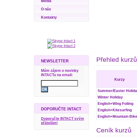
Média
O nás
Kontakty
Přehled kurzů
NEWSLETTER
Mám zájem o novinky
INTACTu na email:
Kurzy
Summer/Easter Holid
Winter Holiday
English+Wing Foiling
DOPORUČTE INTACT
English+Kitesurfing
English+Mountain Bik
Doporučte INTACT svým
přátelům!
Ceník kurzů