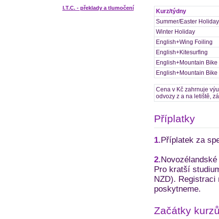
I.T.C. - překlady a tlumočení
Kurz/týdny
Summer/Easter Holiday
Winter Holiday
English+Wing Foiling
English+Kitesurfing
English+Mountain Bike
English+Mountain Bike 
Cena v Kč zahrnuje výuk
odvozy z a na letiště, zá
Příplatky
1.
Příplatek za spe
2.
Novozélandské s
Pro kratší studiu
NZD). Registraci
poskytneme.
Začátky kurz