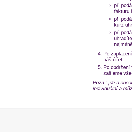
při podá
fakturu 
při pod
kurz uh
při pod
uhradíte
nejméně
Po zaplacení
náš účet.
Po obdržení
zašleme vše
Pozn.: jde o obec
individuální a může