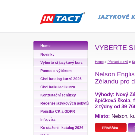
Home
VYBERTE SI
Novinky
»
»
Home
Přehled kurzů
Ku
Vyberte si jazykový kurz
Pomoc s výběrem
Nelson Englis
Chci katalog kurzů 2026
Zélandu pro d
Chci kalkulaci kurzu
Výhody: Nový Zél
Konzultační schůzky
špičková škola, f
Recenze jazykových pobytů
2 týdny od 39 76
Pojistka CK a GDPR
Místo:
Nelson, ku
Info, víza
Ke stažení - katalog 2026
Přihláška