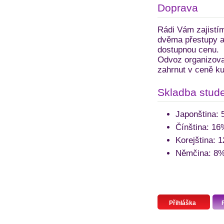
Doprava
Rádi Vám zajistím
dvěma přestupy a 
dostupnou cenu.
Odvoz organizovan
zahrnut v ceně ku
Skladba stude
Japonština:
Čínština: 16
Korejština: 
Němčina: 8
Přihláška