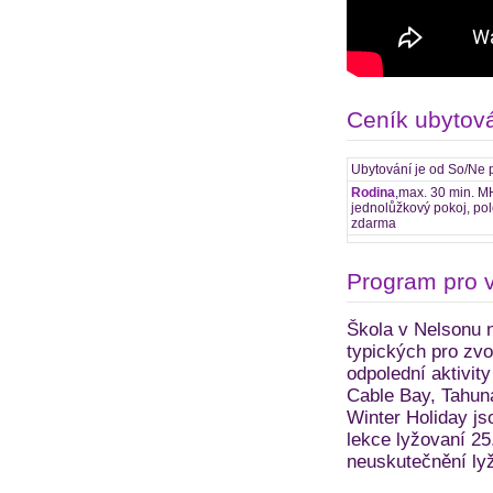
Ceník ubytov
Ubytování je od So/Ne 
Rodina
,max. 30 min. MH
jednolůžkový pokoj, pol
zdarma
Program pro 
Škola v Nelsonu n
typických pro zv
odpolední aktivity
Cable Bay, Tahuna
Winter Holiday js
lekce lyžovaní 25
neuskutečnění ly