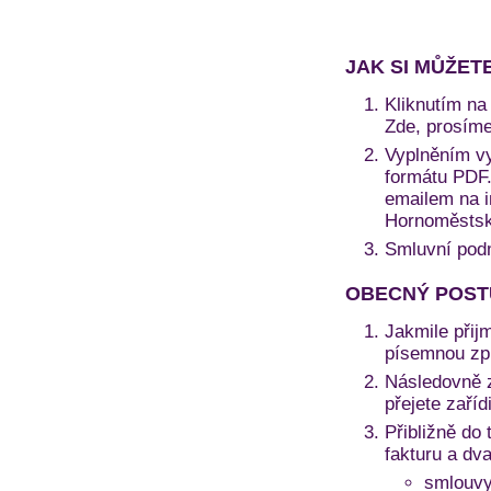
JAK SI MŮŽET
Kliknutím na 
Zde, prosíme
Vyplněním vy
formátu PDF. 
emailem na i
Hornoměstská
Smluvní pod
OBECNÝ POST
Jakmile přij
písemnou zprá
Následovně z
přejete zaří
Přibližně do 
fakturu a dv
smlouvy