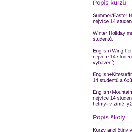
Popis kurzů
Summer/Easter Ho
nejvíce 14 studen
Winter Holiday má
studentů.
English+Wing Foil
nejvíce 14 studen
vybavení).
English+Kitesurfi
14 studentů a 6x3
English+Mountain 
nejvíce 14 studen
helmy- v zimě lyž
Popis školy
Kurzy angličtiny 