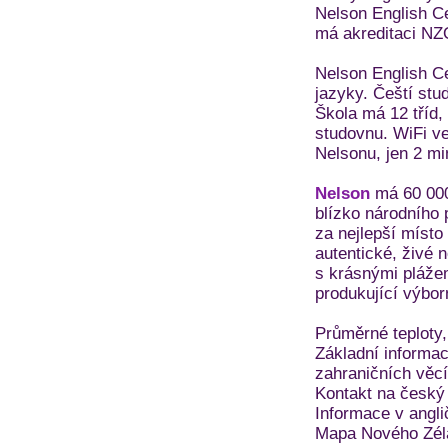
Nelson English Ce
má akreditaci NZQ
Nelson English C
jazyky. Čeští stu
Škola má 12 tříd,
studovnu. WiFi ve
Nelsonu, jen 2 m
Nelson
má 60 000 
blízko národního
za nejlepší místo
autentické, živé 
s krásnými pláže
produkující výbo
Průměrné teploty,
Základní informac
zahraničních věc
Kontakt na český
Informace v angli
Mapa Nového Zé