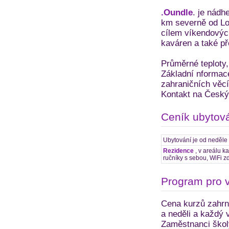
.Oundle
. je nádh
km severně od Lo
cílem víkendových
kaváren a také př
Průměrné teploty,
Základní nformace
zahraničních věc
Kontakt na Český 
Ceník ubytov
Ubytování je od neděle
Rezidence
, v areálu k
ručníky s sebou, WiFi z
Program pro 
Cena kurzů zahrnu
a neděli a každý v
Zaměstnanci školy