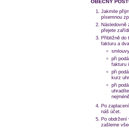
OBECNÝ POST
Jakmile přij
písemnou zprá
Následovně z
přejete zaří
Přibližně do 
fakturu a dv
smlouvy
při podá
fakturu 
při pod
kurz uh
při pod
uhradíte
nejméně
Po zaplacení
náš účet.
Po obdržení
zašleme vše