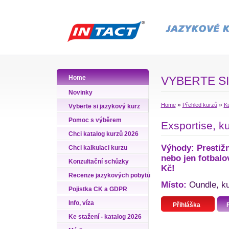
Home
VYBERTE SI
Novinky
»
»
Home
Přehled kurzů
Ku
Vyberte si jazykový kurz
Pomoc s výběrem
Exsportise, ku
Chci katalog kurzů 2026
Výhody: Prestižn
Chci kalkulaci kurzu
nebo jen fotbalo
Konzultační schůzky
Kč!
Recenze jazykových pobytů
Místo:
Oundle, kur
Pojistka CK a GDPR
Info, víza
Přihláška
Ke stažení - katalog 2026