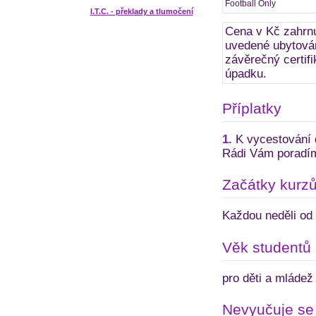
Football Only
I.T.C. - překlady a tlumočení
Cena v Kč zahrnu
uvedené ubytován
závěrečný certifi
úpadku.
Příplatky
1.
K vycestování d
Rádi Vám poradíme
Začátky kurz
Každou neděli od 
Věk studentů
pro děti a mládež 
Nevyučuje se