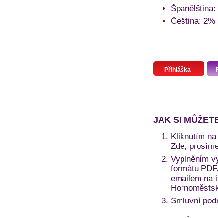
Španělština:
Čeština: 2%
Přihláška
JAK SI MŮŽET
Kliknutím na 
Zde, prosíme
Vyplněním vy
formátu PDF. 
emailem na i
Hornoměstská
Smluvní pod