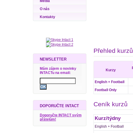
Média
O nás
Kontakty
Přehled kurzů
NEWSLETTER
Mám zájem o novinky
Kurzy
INTACTu na email:
English + Football
Football Only
Ceník kurzů
DOPORUČTE INTACT
Doporučte INTACT svým
Kurz/týdny
přátelům!
English + Football