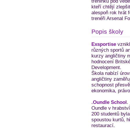
treninků pod ved
kteří chtějí zlepš
alespoň rok hrát 
trenéři Arsenal F
Popis školy
Exsportise
vznikl
různých sportů an
kurzy angličtiny
hodnocení Britské
Development.
Škola nabízí úrov
angličtiny zaměřuj
schopnost přesvěd
ekonomika, právo,
.Oundle School
.
Oundle v hrabství
200 studentů byl
spoustou kurtů, hř
restaurací.