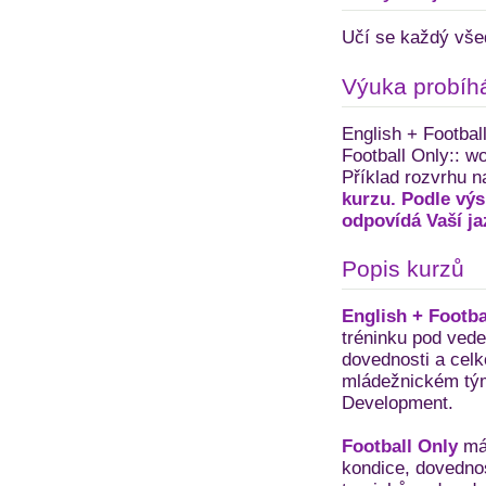
Učí se každý vše
Výuka probíh
English + Football
Football Only:: w
Příklad rozvrhu n
kurzu. Podle výs
odpovídá Vaší ja
Popis kurzů
English + Footba
tréninku pod vede
dovednosti a celk
mládežnickém týmu
Development.
Football Only
má 
kondice, dovednos