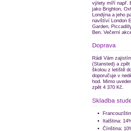
výlety míří např.
jako Brighton, Ox
Londýna a jeho p
navštíví London 
Garden, Piccadill
Ben. Večerní akce
Doprava
Rádi Vám zajistím
(Stansted) a zpět
školou z letiště d
doporučuje v nedě
hod. Mimo uveden
zpět 4 370 Kč.
Skladba stude
Francouzšti
Italština: 14
Čínština: 10