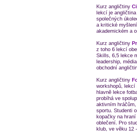
Kurz angličtiny
Ci
lekcí je angličtin
společných úkolec
a kritické myšlen
akademickém a ob
Kurz angličtiny
Pr
z toho 6 lekcí obe
Skills, 6,5 lekce
leadership, médi
obchodní angličti
Kurz angličtiny
Fo
workshopů, lekcí 
hlavně lekce fotb
probíhá ve spolup
aktivním hráčům, k
sportu. Studenti o
kopačky na hraní 
oblečení. Pro stud
klub, ve věku 12 -