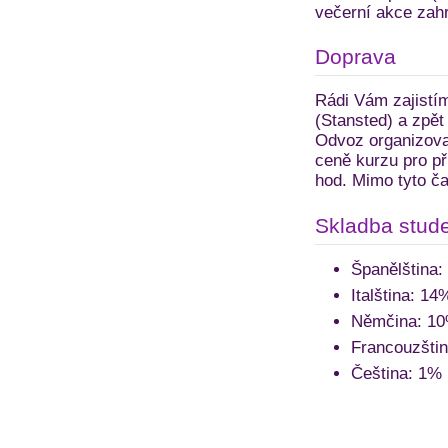
večerní akce zahrn
Doprava
Rádi Vám zajistím
(Stansted) a zpět
Odvoz organizovan
ceně kurzu pro př
hod. Mimo tyto ča
Skladba stude
Španělština:
Italština: 14
Němčina: 1
Francouzšti
Čeština: 1%