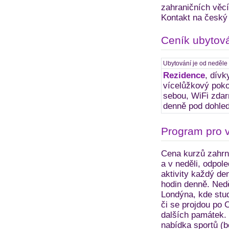
zahraničních věc
Kontakt na český 
Ceník ubytov
Ubytování je od neděle
Rezidence
, dívk
vícelůžkový pokoj
sebou, WiFi zdar
denně pod dohled
Program pro 
Cena kurzů zahrnu
a v neděli, odpol
aktivity každý de
hodin denně. Neděl
Londýna, kde stu
či se projdou po 
dalších památek.
nabídka sportů (bo