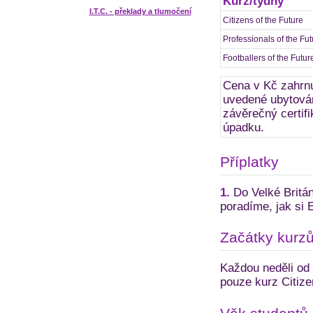
Kurz/týdny
I.T.C. - překlady a tlumočení
Citizens of the Future
Professionals of the Fut
Footballers of the Futur
Cena v Kč zahrnu
uvedené ubytován
závěrečný certifi
úpadku.
Příplatky
1.
Do Velké Britán
poradíme, jak si E
Začátky kurz
Každou neděli od 
pouze kurz Citize