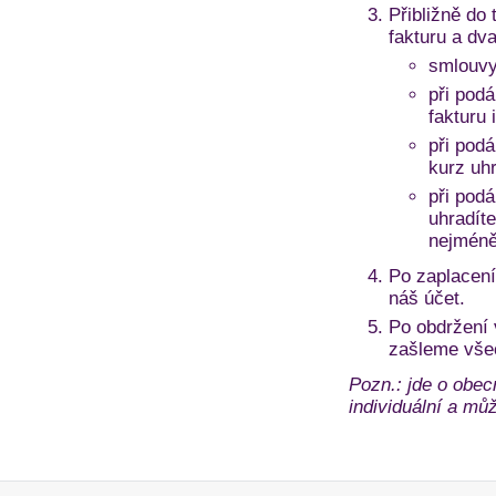
Přibližně do 
fakturu a dv
smlouvy
při podá
fakturu 
při pod
kurz uh
při pod
uhradíte
nejméně
Po zaplacení
náš účet.
Po obdržení
zašleme vše
Pozn.: jde o obec
individuální a může