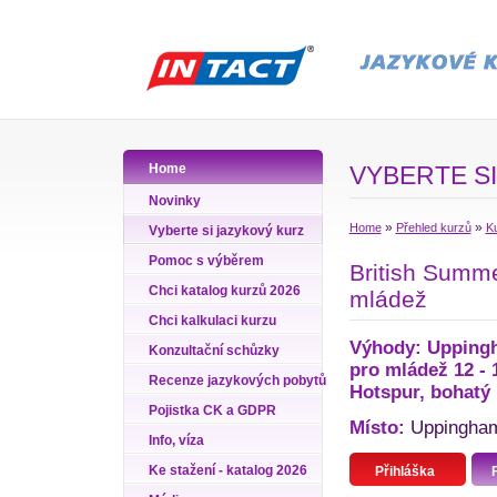
Home
VYBERTE SI
Novinky
»
»
Home
Přehled kurzů
Ku
Vyberte si jazykový kurz
Pomoc s výběrem
British Summer
Chci katalog kurzů 2026
mládež
Chci kalkulaci kurzu
Výhody: Uppingha
Konzultační schůzky
pro mládež 12 - 1
Recenze jazykových pobytů
Hotspur, bohatý 
Pojistka CK a GDPR
Místo:
Uppingham,
Info, víza
Ke stažení - katalog 2026
Přihláška