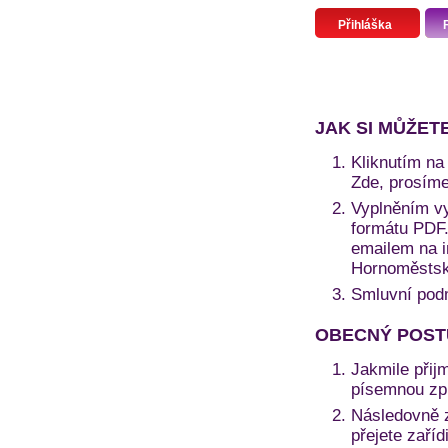
Přihláška
JAK SI MŮŽET
Kliknutím na 
Zde, prosíme
Vyplněním vy
formátu PDF. 
emailem na i
Hornoměstská
Smluvní pod
OBECNÝ POST
Jakmile přij
písemnou zprá
Následovně z
přejete zaří