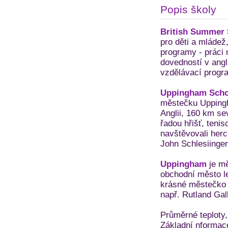
Popis školy
British Summer 
pro děti a mládež,
programy - práci 
dovedností v angl
vzdělávací progr
Uppingham Scho
městečku Uppingh
Anglii, 160 km s
řadou hřišť, tenis
navštěvovali her
John Schlesiinger
Uppingham
je mě
obchodní město le
krásné městečko s
např. Rutland Gal
Průměrné teploty,
Základní nformace