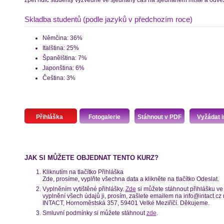
zpět řidič studenty vyzvedne ve sjednaný čas na sjednaném místě a odveze
Skladba studentů (podle jazyků v předchozím roce)
Němčina: 36%
Italština: 25%
Španělština: 7%
Japonština: 6%
Čeština: 3%
Přihláška
Fotogalerie
Stáhnout v PDF
Vyžádat i
JAK SI MŮŽETE OBJEDNAT TENTO KURZ?
Kliknutím na tlačítko Přihláška
Zde, prosíme, vyplňte všechna data a klikněte na tlačítko Odeslat.
Vyplněním vytištěné přihlášky.
Zde
si můžete stáhnout přihlášku ve 
vyplnění všech údajů ji, prosím, zašlete emailem na info@intact.c
INTACT, Hornoměstská 357, 59401 Velké Meziříčí. Děkujeme.
Smluvní podmínky si můžete stáhnout
zde
.