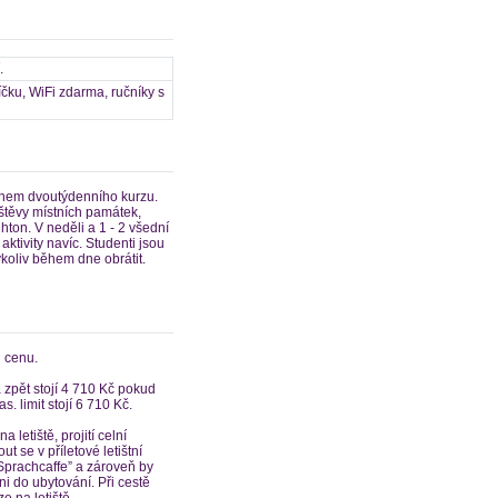
.
íčku, WiFi zdarma, ručníky s
ěhem dvoutýdenního kurzu.
štěvy místních památek,
hton. V neděli a 1 - 2 všední
ktivity navíc. Studenti jsou
oliv během dne obrátit.
 cenu.
 zpět stojí 4 710 Kč pokud
. limit stojí 6 710 Kč.
na letiště, projití celní
t se v příletové letištní
“Sprachcaffe” a zároveň by
i do ubytování. Při cestě