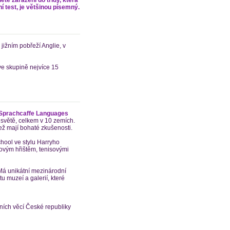
í test, je většinou písemný.
jižním pobřeží Anglie, v
ve skupině nejvíce 15
Sprachcaffe Languages
 světě, celkem v 10 zemích.
ež mají bohaté zkušenosti.
hool ve stylu Harryho
ovým hřištěm, tenisovými
 Má unikátní mezinárodní
 muzeí a galerií, které
čních věcí České republiky