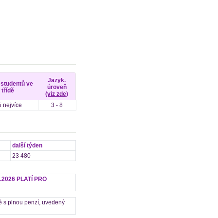
Jazyk.
 studentů ve
úroveň
třídě
(viz zde)
 nejvíce
3 - 8
další týden
23 480
.2026 PLATÍ PRO
ně s plnou penzí, uvedený