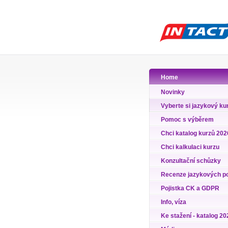
Home
Novinky
Vyberte si jazykový ku
Pomoc s výběrem
Chci katalog kurzů 202
Chci kalkulaci kurzu
Konzultační schůzky
Recenze jazykových p
Pojistka CK a GDPR
Info, víza
Ke stažení - katalog 20