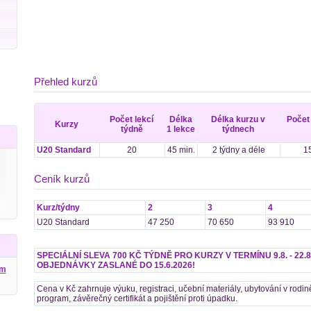
Přehled kurzů
Počet lekcí
Délka
Délka kurzu v
Počet
Kurzy
týdně
1 lekce
týdnech
U20 Standard
20
45 min.
2 týdny a déle
15
Ceník kurzů
Kurz/týdny
2
3
4
U20 Standard
47 250
70 650
93 910
SPECIÁLNÍ SLEVA 700 KČ TÝDNĚ PRO KURZY V TERMÍNU 9.8. - 22.8
OBJEDNÁVKY ZASLANÉ DO 15.6.2026!
ým
Cena v Kč zahrnuje výuku, registraci, učební materiály, ubytování v rodi
program, závěrečný certifikát a pojištění proti úpadku.