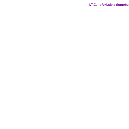
I.T.C. - překlady a tlumoče