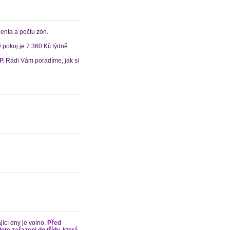
enta a počtu zón.
 pokoj je 7 360 Kč týdně.
P.
Rádi Vám poradíme, jak si
ící dny je volno.
Před
te zařazeni do třídy, která