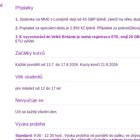
ní
Příplatky
1.
Jízdenka na MHD v Londýně stojí od 45 GBP týdně, záleží na věku stud
2.
Poplatek za speciální dietu je 2 950 Kč týdně. Příplatek za jednolůžkový
3. K vycestování do Velké Británie je nutná registrace ETA, stojí 20 GB
ETU vyřídit.
Začátky kurzů
Každé pondělí od 13.7. do 17.8.2026. Kurzy končí 21.8.2026.
Věk studentů
pro mládež od 12 do 17 let
Nevyučuje se
Uči se každý všední den.
Výuka probíhá
Standard:
9.00 - 12.30 hod., Výuka probíhá od pondělí do pátku, ve zbývaj
odjezdem na kurz vyplníte test. Na základě výsledku z tohoto testu bude