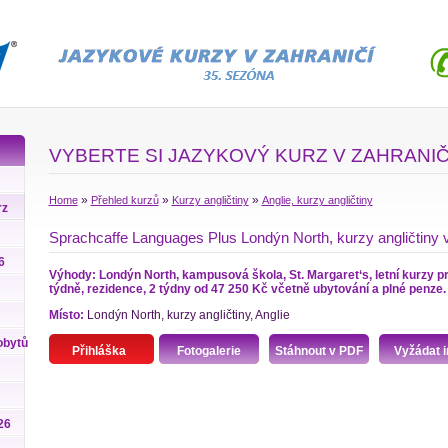
VYBERTE SI JAZYKOVÝ KURZ V ZAHRANIČ
»
»
»
Home
Přehled kurzů
Kurzy angličtiny
Anglie, kurzy angličtiny
rz
Sprachcaffe Languages Plus Londýn North, kurzy angličtiny v
6
Výhody: Londýn North, kampusová škola, St. Margaret‘s, letní kurzy pr
týdně, rezidence, 2 týdny od 47 250 Kč včetně ubytování a plné penze.
Místo:
Londýn North, kurzy angličtiny, Anglie
obytů
Přihláška
Fotogalerie
Stáhnout v PDF
Vyžádat i
26