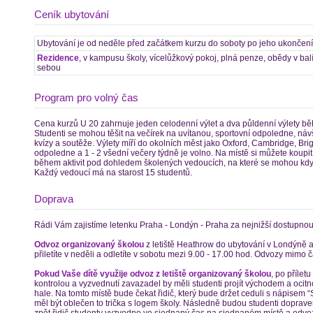
Ceník ubytování
Ubytování je od neděle před začátkem kurzu do soboty po jeho ukončení
Rezidence
, v kampusu školy, vícelůžkový pokoj, plná penze, obědy v bal
sebou
Program pro volný čas
Cena kurzů U 20 zahrnuje jeden celodenní výlet a dva půldenní výlety b
Studenti se mohou těšit na večírek na uvítanou, sportovní odpoledne, náv
kvízy a soutěže. Výlety míří do okolních měst jako Oxford, Cambridge, Brig
odpoledne a 1 - 2 všední večery týdně je volno. Na místě si můžete koupit a
během aktivit pod dohledem školených vedoucích, na které se mohou kdyk
Každý vedoucí má na starost 15 studentů.
Doprava
Rádi Vám zajistíme letenku Praha - Londýn - Praha za nejnižší dostupnou
Odvoz organizovaný školou
z letiště Heathrow do ubytování v Londýně a
přiletíte v neděli a odletíte v sobotu mezi 9.00 - 17.00 hod. Odvozy mimo čas
Pokud Vaše dítě využije odvoz z letiště organizovaný školou
, po příletu 
kontrolou a vyzvednutí zavazadel by měli studenti projít východem a ocitnou
hale. Na tomto místě bude čekat řidič, který bude držet ceduli s nápisem 
měl být oblečen to trička s logem školy. Následně budou studenti dopraven