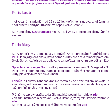
odpovídá Vaší jazykové úrovni. Vyžaduje-li škola první den kurzu úvodn
Popis kurzů
motivovaným studentům od 12 do 17 let, kteří chtějí studovat angličtinu na 
nádherném Londýně, úžasné metropoli Velké Británie.
Kurz angličtiny
U20 Standard
má 20 lekcí výuky obecné angličtiny týdně 
studentů.
Popis školy
Kurzy angličtiny v Brightonu a v Londýně, Anglie pro mládež nabízí škola
Plus
. Je to jazyková škola, která pořádá kurzy pro děti a mládež po celém
Školy Sprachcaffe jsou akreditované a s pořádáním kurzů pro děti a mlád
Sprachcaffe Londýn North
sídlí v překrasném kampusu St. Margaret‘s Sc
Pottera v London Bushey. Kampus je oblopen krásnými zahradami, fotbal
kurty, plaveckým bazénem a kinem.
Londýn
je největší západoevropské město s více než 8 miliony obyvatel.
atmosféru, ve které se mísí historie, moderní umění nebo móda. Má spoustu
každoročně navštíví miliony turistů.
Průměrné teploty, srážky a další klimatické podmínky najdete
zde
.
Základní nformace o cestování, Velká Británie, zdroj Ministerstvo zahrani
zde
.
Kontakt na Český zastupitelský úřad ve Velké Británii
zde
.