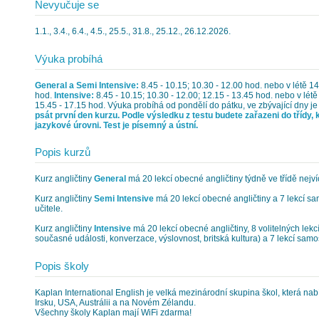
Nevyučuje se
1.1., 3.4., 6.4., 4.5., 25.5., 31.8., 25.12., 26.12.2026.
Výuka probíhá
General a Semi Intensive:
8.45 - 10.15; 10.30 - 12.00 hod. nebo v létě 14
hod.
Intensive:
8.45 - 10.15; 10.30 - 12.00; 12.15 - 13.45 hod. nebo v létě
15.45 - 17.15 hod. Výuka probíhá od pondělí do pátku, ve zbývající dny je
psát první den kurzu. Podle výsledku z testu budete zařazeni do třídy, 
jazykové úrovni. Test je písemný a ústní.
Popis kurzů
Kurz angličtiny
General
má 20 lekcí obecné angličtiny týdně ve třídě nejví
Kurz angličtiny
Semi Intensive
má 20 lekcí obecné angličtiny a 7 lekcí s
učitele.
Kurz angličtiny
Intensive
má 20 lekcí obecné angličtiny, 8 volitelných lekcí
současné události, konverzace, výslovnost, britská kultura) a 7 lekcí samo
Popis školy
Kaplan International English je velká mezinárodní skupina škol, která nabízí
Irsku, USA, Austrálii a na Novém Zélandu.
Všechny školy Kaplan mají WiFi zdarma!