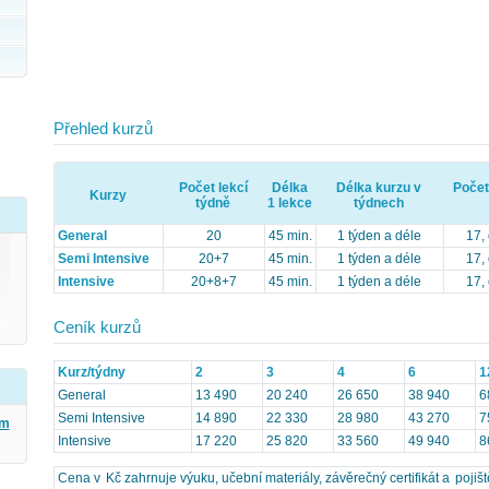
Přehled kurzů
Počet lekcí
Délka
Délka kurzu v
Počet
Kurzy
týdně
1 lekce
týdnech
General
20
45 min.
1 týden a déle
17,
Semi Intensive
20+7
45 min.
1 týden a déle
17,
Intensive
20+8+7
45 min.
1 týden a déle
17,
Ceník kurzů
Kurz/týdny
2
3
4
6
1
General
13 490
20 240
26 650
38 940
6
Semi Intensive
14 890
22 330
28 980
43 270
7
ým
Intensive
17 220
25 820
33 560
49 940
8
Cena v Kč zahrnuje výuku, učební materiály, závěrečný certifikát a pojišt