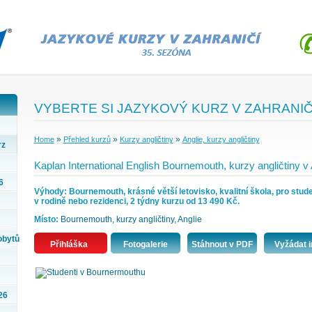
VYBERTE SI JAZYKOVÝ KURZ V ZAHRANIČ
»
»
»
Home
Přehled kurzů
Kurzy angličtiny
Anglie, kurzy angličtiny
rz
Kaplan International English Bournemouth, kurzy angličtiny v 
6
Výhody: Bournemouth, krásné větší letovisko, kvalitní škola, pro studen
v rodině nebo rezidenci, 2 týdny kurzu od 13 490 Kč.
Místo:
Bournemouth, kurzy angličtiny, Anglie
obytů
Přihláška
Fotogalerie
Stáhnout v PDF
Vyžádat i
26