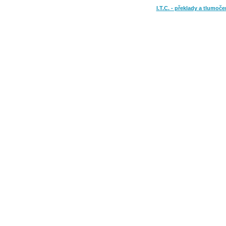
I.T.C. - překlady a tlumoče