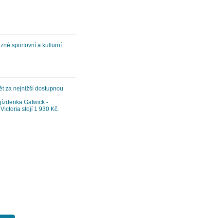
ůzné sportovní a kulturní
ět za nejnižší dostupnou
jízdenka Gatwick -
ictoria stojí 1 930 Kč.