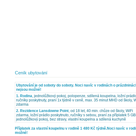
Ceník ubytování
Ubytování je od soboty do soboty. Noci navíc v rodinách o prázdninác
nejsou možné!
1. Rodina
, jednolůžkový pokoj, polopenze, sdílená koupelna, ložní prádl
ručníky poskytnuty, praní 1x týdně v ceně, max. 35 minut MHD od školy, W
zdarma
2. Rezidence Lansdowne Point
, od 18 let, 40 min. chůze od školy, WiFi
zdarma, ložní prádlo poskytnuto, ručníky s sebou, praní za příplatek 5 GB
jednolůžkový pokoj, bez stravy, vlastní koupelna a sdílená kuchyně
Příplatek za vlastní koupelnu v rodině 1 480 Kč týdně.Noci navíc v ro
možné!