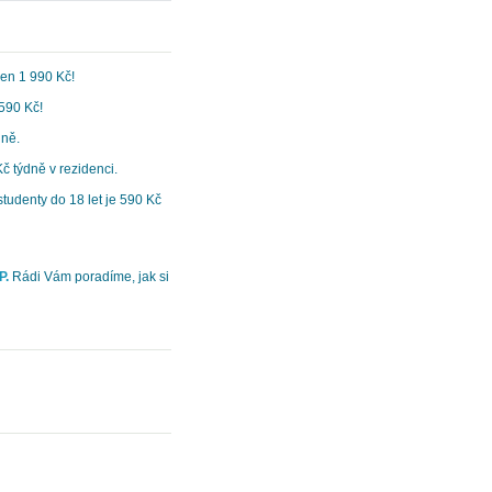
jen 1 990 Kč!
590 Kč!
dně.
č týdně v rezidenci.
studenty do 18 let je 590 Kč
P.
Rádi Vám poradíme, jak si