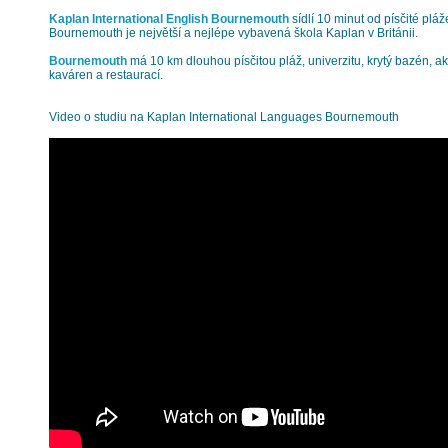
Kaplan International English Bournemouth
sídlí 10 minut od písčité pláž
Bournemouth je největší a nejlépe vybavená škola Kaplan v Británii.
Bournemouth
má 10 km dlouhou písčitou pláž, univerzitu, krytý bazén, 
kaváren a restaurací.
Video o studiu na Kaplan International Languages Bournemouth