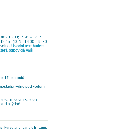
.00 - 15.30; 15.45 - 17.15
 12.15 - 13.45; 14.00 - 15.30;
 volno.
Úvodní test budete
která odpovídá Vaší
ce 17 studentů.
amostudia týdně pod vedením
 (psaní, slovní zásoba,
studia týdně.
 kurzy angličtiny v Británii,