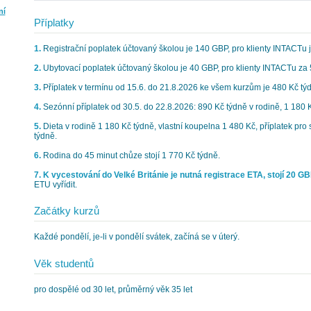
ní
Příplatky
1.
Registrační poplatek účtovaný školou je 140 GBP, pro klienty INTACTu 
2.
Ubytovací poplatek účtovaný školou je 40 GBP, pro klienty INTACTu za 
3.
Příplatek v termínu od 15.6. do 21.8.2026 ke všem kurzům je 480 Kč tý
4.
Sezónní příplatek od 30.5. do 22.8.2026: 890 Kč týdně v rodině, 1 180 K
5.
Dieta v rodině 1 180 Kč týdně, vlastní koupelna 1 480 Kč, příplatek pro 
týdně.
6.
Rodina do 45 minut chůze stojí 1 770 Kč týdně.
7. K vycestování do Velké Británie je nutná registrace ETA, stojí 20 GB
ETU vyřídit.
Začátky kurzů
Každé pondělí, je-li v pondělí svátek, začíná se v úterý.
Věk studentů
pro dospělé od 30 let, průměrný věk 35 let