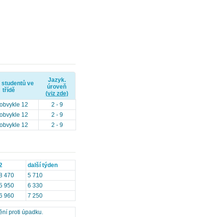
Jazyk.
 studentů ve
úroveň
třídě
(viz zde)
 obvykle 12
2 - 9
 obvykle 12
2 - 9
 obvykle 12
2 - 9
2
další týden
8 470
5 710
5 950
6 330
6 960
7 250
ění proti úpadku.