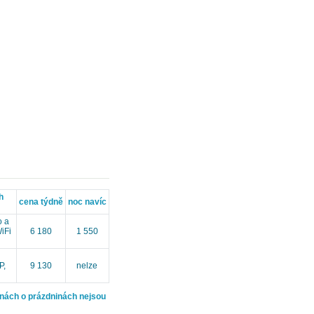
h
cena týdně
noc navíc
o a
iFi
6 180
1 550
P,
9 130
nelze
dinách o prázdninách nejsou