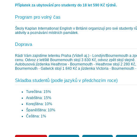
Příplatek za ubytování pro studenty do 18 let 590 Kč týdně.
Program pro volný čas
Školy Kaplan International English v Británii organizují pro své studenty r
aktivity a poznávání místních památek.
Doprava
Rádi Vám zajistíme letenku Praha (Vídeň aj.) - Londýn/Bournemouth a zp
cenu. Odvoz z letiště Bournemouth stojí 3 830 Kč, odvoz zpět stojí stejně.
Autobusová jízdenka Heathrow - Bournemouth - Heathrow stojí 2 280 Kč, 
Bournemouth - Gatwick stojí 1 840 Kč a jízdenka Victoria - Bournemouth - V
Skladba studentů (podle jazyků v předchozím roce)
Turečtina: 15%
Arabština: 15%
Korejština: 10%
Španělština: 10%
Čeština: 1%