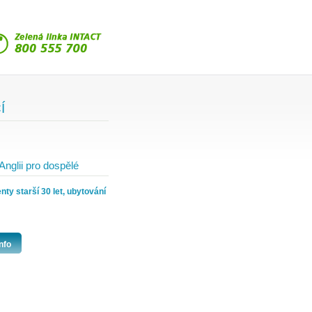
Í
Anglii pro dospělé
ty starší 30 let, ubytování
nfo