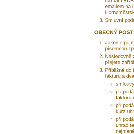
formátu PDF. 
emailem na i
Hornoměstská
Smluvní pod
OBECNÝ POST
Jakmile přij
písemnou zprá
Následovně z
přejete zaří
Přibližně do 
fakturu a dv
smlouvy
při podá
fakturu 
při pod
kurz uh
při pod
uhradíte
nejméně