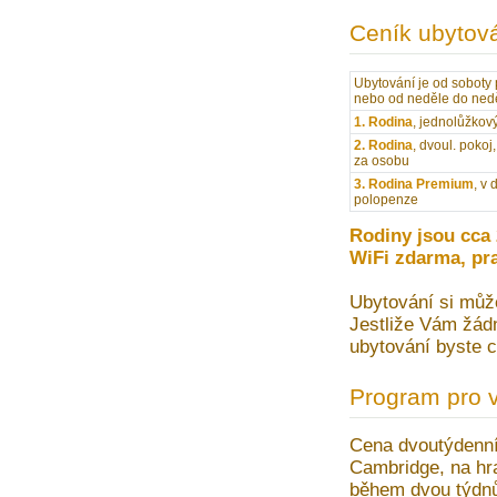
Ceník ubytov
Ubytování je od soboty
nebo od neděle do nedě
1. Rodina
, jednolůžkov
2. Rodina
, dvoul. pokoj,
za osobu
3. Rodina Premium
, v
polopenze
Rodiny jsou cca 
WiFi zdarma, pra
Ubytování si může
Jestliže Vám žádn
ubytování byste c
Program pro 
Cena dvoutýdenníh
Cambridge, na hr
během dvou týdnů