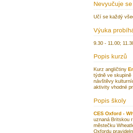
Nevyučuje se
Učí se každý vše
Výuka probíh
9.30 - 11.00; 11.3
Popis kurzů
Kurz angličtiny
En
týdně ve skupině n
návštěvy kulturn
aktivity vhodné pr
Popis školy
CES Oxford - Wh
uznaná Britskou r
městečku Wheatle
Oxfordu pravideln