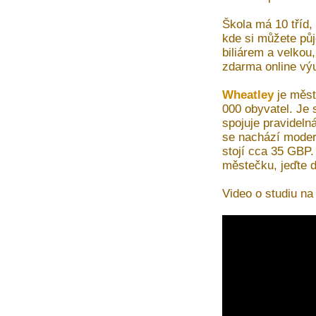
Škola má 10 tříd,
kde si můžete pů
biliárem a velkou
zdarma online vý
Wheatley
je měst
000 obyvatel. Je 
spojuje pravideln
se nachází modern
stojí cca 35 GBP
městečku, jeďte 
Video o studiu n