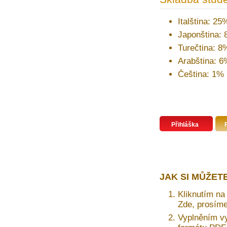
Italština: 25
Japonština:
Turečtina: 8
Arabština: 6
Čeština: 1%
Přihláška
JAK SI MŮŽET
Kliknutím na 
Zde, prosíme
Vyplněním vy