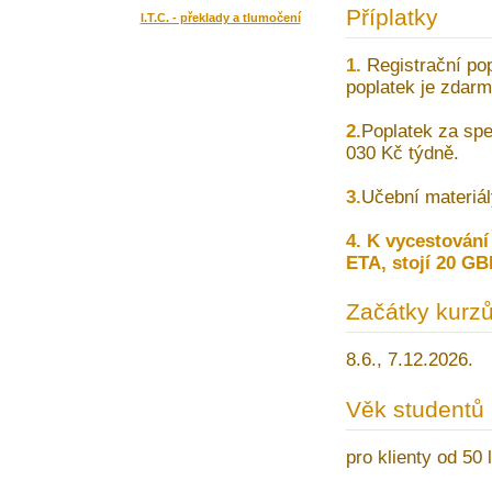
Příplatky
I.T.C. - překlady a tlumočení
1.
Registrační pop
poplatek je zdarm
2.
Poplatek za spe
030 Kč týdně.
3.
Učební materiál
4. K vycestování 
ETA, stojí 20 GB
Začátky kurz
8.6., 7.12.2026.
Věk studentů
pro klienty od 50 l