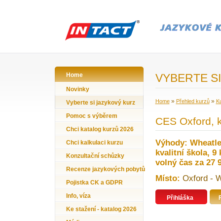
Home
VYBERTE SI
Novinky
»
»
Home
Přehled kurzů
Ku
Vyberte si jazykový kurz
Pomoc s výběrem
CES Oxford, ku
Chci katalog kurzů 2026
Výhody: Wheatle
Chci kalkulaci kurzu
kvalitní škola, 9
Konzultační schůzky
volný čas za 27 
Recenze jazykových pobytů
Místo:
Oxford - Wh
Pojistka CK a GDPR
Info, víza
Přihláška
Ke stažení - katalog 2026