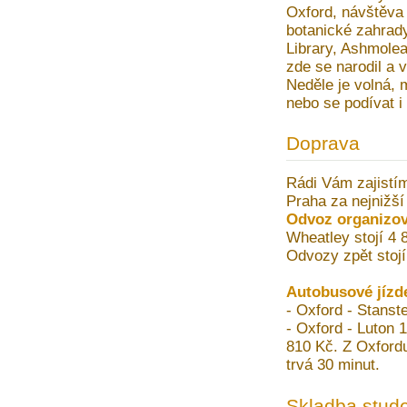
Oxford, návštěva 
botanické zahrady
Library, Ashmole
zde se narodil a 
Neděle je volná, 
nebo se podívat i
Doprava
Rádi Vám zajistí
Praha za nejnižší
Odvoz organizov
Wheatley stojí 4 
Odvozy zpět stojí
Autobusové jízd
- Oxford - Stanst
- Oxford - Luton 1
810 Kč. Z Oxfordu
trvá 30 minut.
Skladba stude