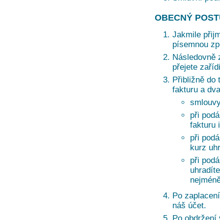
OBECNÝ POST
Jakmile přij
písemnou zprá
Následovně z
přejete zaří
Přibližně do 
fakturu a dv
smlouvy
při podá
fakturu 
při pod
kurz uh
při pod
uhradíte
nejméně
Po zaplacení
náš účet.
Po obdržení