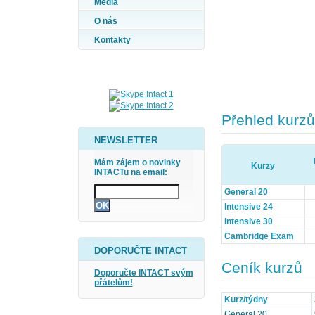
Média
O nás
Kontakty
Přehled kurzů
NEWSLETTER
Mám zájem o novinky
Kurzy
INTACTu na email:
General 20
Intensive 24
Intensive 30
Cambridge Exam
DOPORUČTE INTACT
Ceník kurzů
Doporučte INTACT svým
přátelům!
Kurz/týdny
General 20