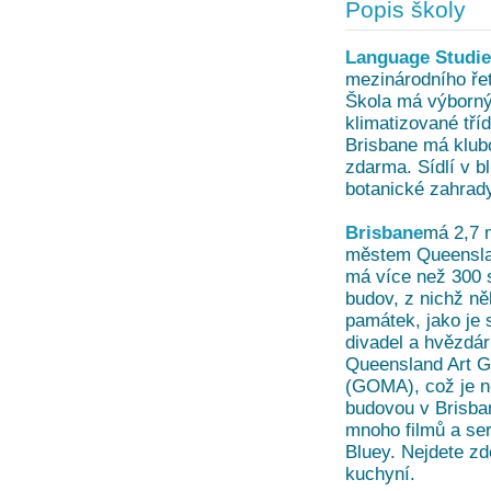
Popis školy
Language Studies
mezinárodního řet
Škola má výborný
klimatizované tříd
Brisbane má klub
zdarma. Sídlí v b
botanické zahrady
Brisbane
má 2,7 m
městem Queensland
má více než 300 
budov, z nichž něk
památek, jako je 
divadel a hvězdár
Queensland Art Ga
(GOMA), což je ne
budovou v Brisba
mnoho filmů a ser
Bluey. Nejdete z
kuchyní.