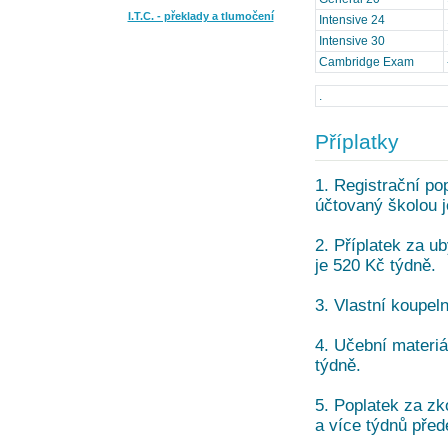
I.T.C. - překlady a tlumočení
Intensive 24
Intensive 30
Cambridge Exam
.
Příplatky
1. Registrační po
účtovaný školou j
2. Příplatek za u
je 520 Kč týdně.
3. Vlastní koupeln
4. Učební materiál
týdně.
5. Poplatek za zk
a více týdnů před