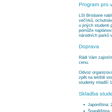
Program pro 
LSI Brisbane nabí
večírků, ochutnáv
u jiných studenti
pomůže naplánova
národních parků v
Doprava
Rádi Vám zajistím
cenu.
Odvoz organizovan
zpět na letiště s
studenty mladší 18
Skladba stude
Japonština:
Španělština: