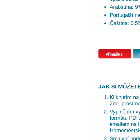
Arabština: 9
Portugalštin
Čeština: 0,5
Přihláška
JAK SI MŮŽET
Kliknutím na 
Zde, prosíme
Vyplněním vy
formátu PDF. 
emailem na i
Hornoměstská
Smluvní pod