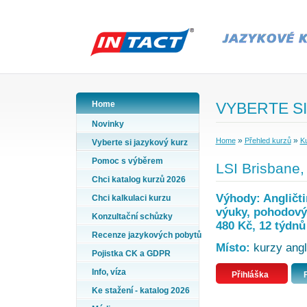
Home
VYBERTE SI
Novinky
»
»
Home
Přehled kurzů
Ku
Vyberte si jazykový kurz
Pomoc s výběrem
LSI Brisbane, 
Chci katalog kurzů 2026
Výhody: Angličti
Chci kalkulaci kurzu
výuky, pohodový 
Konzultační schůzky
480 Kč, 12 týdnů
Recenze jazykových pobytů
Místo:
kurzy angli
Pojistka CK a GDPR
Info, víza
Přihláška
Ke stažení - katalog 2026