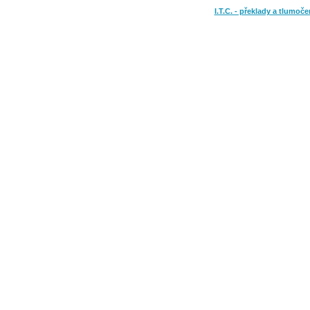
I.T.C. - překlady a tlumoče