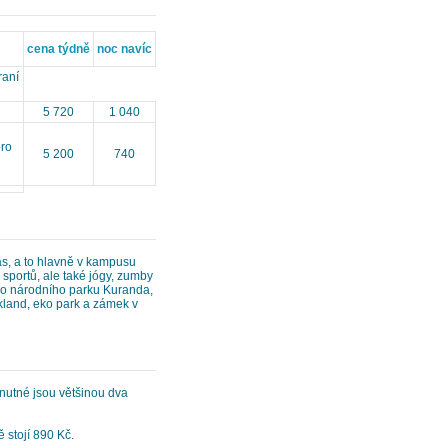
cena týdně
noc navíc
raní
5 720
1 040
pro
5 200
740
čas, a to hlavně v kampusu
sportů, ale také jógy, zumby
, do národního parku Kuranda,
nkland, eko park a zámek v
nutné jsou většinou dva
 stojí 890 Kč.