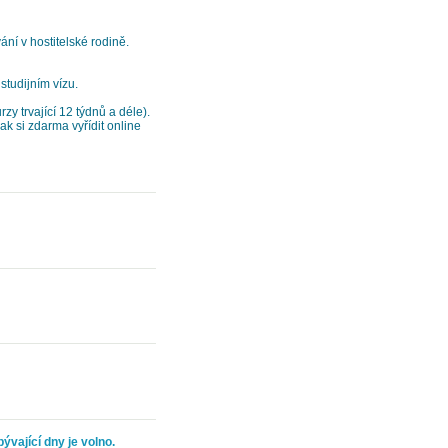
ání v hostitelské rodině.
studijním vízu.
zy trvající 12 týdnů a déle).
k si zdarma vyřídit online
ývající dny je volno.