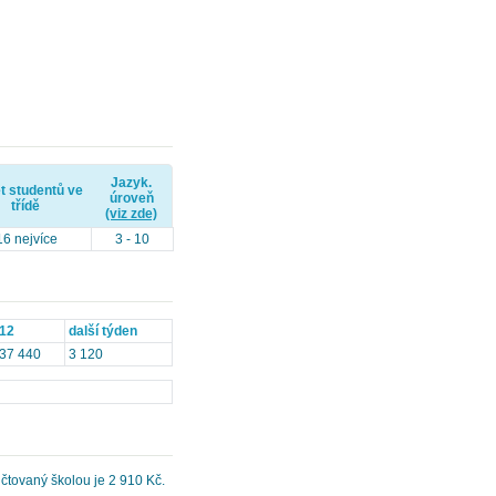
Jazyk.
t studentů ve
úroveň
třídě
(viz zde)
16 nejvíce
3 - 10
12
další týden
37 440
3 120
čtovaný školou je 2 910 Kč.