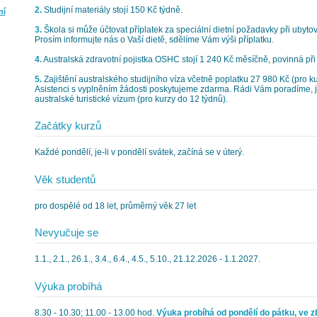
2.
Studijní materiály stojí 150 Kč týdně.
ní
3.
Škola si může účtovat příplatek za speciální dietní požadavky při ubytov
Prosím informujte nás o Vaší dietě, sdělíme Vám výši příplatku.
4.
Australská zdravotní pojistka OSHC stojí 1 240 Kč měsíčně, povinná při 
5.
Zajištění australského studijního víza včetně poplatku 27 980 Kč (pro kur
Asistenci s vyplněním žádosti poskytujeme zdarma. Rádi Vám poradíme, ja
australské turistické vízum (pro kurzy do 12 týdnů).
Začátky kurzů
Každé pondělí, je-li v pondělí svátek, začíná se v úterý.
Věk studentů
pro dospělé od 18 let, průměrný věk 27 let
Nevyučuje se
1.1., 2.1., 26.1., 3.4., 6.4., 4.5., 5.10., 21.12.2026 - 1.1.2027.
Výuka probíhá
8.30 - 10.30; 11.00 - 13.00 hod.
Výuka probíhá od pondělí do pátku, ve zb