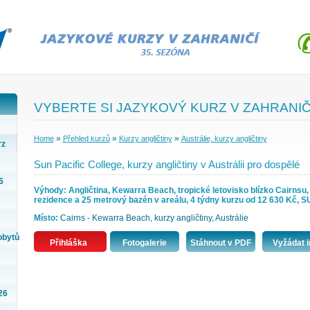
VYBERTE SI JAZYKOVÝ KURZ V ZAHRANIČ
»
»
»
Home
Přehled kurzů
Kurzy angličtiny
Austrálie, kurzy angličtiny
rz
Sun Pacific College, kurzy angličtiny v Austrálii pro dospělé
6
Výhody: Angličtina, Kewarra Beach, tropické letovisko blízko Cairnsu
rezidence a 25 metrový bazén v areálu, 4 týdny kurzu od 12 630 Kč,
Místo:
Cairns - Kewarra Beach, kurzy angličtiny, Austrálie
obytů
Přihláška
Fotogalerie
Stáhnout v PDF
Vyžádat i
26