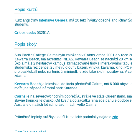
Popis kurzů
Kurz angličtiny
Intensive General
má 20 lekcí výuky obecné angličtiny tý
studentů.
Cricos code:
03251A.
Popis školy
Sun Pacific College Cairns byla založena v Cairns v roce 2001 a v roce 
Kewarra Beach, má akreditaci NEAS. Kewarra Beach se nachází 20 km se
Škola má 1,2 hektarový kampus, klimatizované třídy s interaktivními tabu
studentská rezidence, 25 metrů dlouhý bazén, vířivka, kavárna, kino, PC r
pro baskteball nebo na tenis či minigolf, je zde také školní posilovna. V 
zdarma.
Kewarra Beach
je letovisko, de facto předměstí Cairns, má 6 000 obyvat
moře, na západě národní park Kuranda.
Cairns
je na severovýchodním pobřeží Austrálie ve státě Queensland, má 
slavné tropické letovisko. Od května do začátku října zde panuje období s
Austrálie o našich letních prázdninách, volte Cairns!
Průměrné teploty, srážky a další klimatické podmínky najdete
zde
.