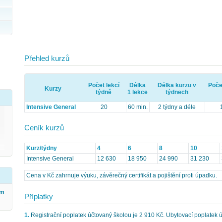
Přehled kurzů
Počet lekcí
Délka
Délka kurzu v
Poče
Kurzy
týdně
1 lekce
týdnech
Intensive General
20
60 min.
2 týdny a déle
Ceník kurzů
Kurz/týdny
4
6
8
10
Intensive General
12 630
18 950
24 990
31 230
Cena v Kč zahrnuje výuku, závěrečný certifikát a pojištění proti úpadku.
ým
Příplatky
1.
Registrační poplatek účtovaný školou je 2 910 Kč. Ubytovací poplatek ú