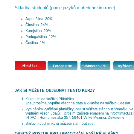
Skladba studentů (podle jazyků v předchozím roce)
Japonština: 30%
Čínština: 24%
Korejština: 20%
Portugalština: 12%
Čeština: 1%
Přihláška
Fotogalerie
Stáhnout v PDF
Vyžádat i
JAK SI MŮŽETE OBJEDNAT TENTO KURZ?
Kliknutím na tlačítko Přihláška
Zde, prosíme, vyplňte všechna data a klikněte na tlačítko Odeslat.
Vyplněním vytištěné přihlášky.
Zde
si můžete stáhnout přihlášku ve 
vyplnění všech údajů ji, prosím, zašlete emailem na info@intact.c
INTACT, Hornoměstská 357, 59401 Velké Meziříčí. Děkujeme.
Smluvní podmínky si můžete stáhnout
zde
.
OBECNÝ POSTUP PRO ZPRACOVÁNÍ VAŠÍ PŘIHLÁŠKY