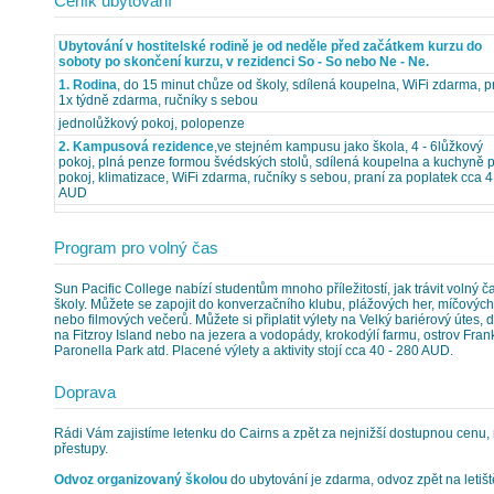
Ceník ubytování
Ubytování v hostitelské rodině je od neděle před začátkem kurzu do
soboty po skončení kurzu, v rezidenci So - So nebo Ne - Ne.
1. Rodina
, do 15 minut chůze od školy, sdílená koupelna, WiFi zdarma, p
1x týdně zdarma, ručníky s sebou
jednolůžkový pokoj, polopenze
2. Kampusová rezidence
,ve stejném kampusu jako škola, 4 - 6lůžkový
pokoj, plná penze formou švédských stolů, sdílená koupelna a kuchyně 
pokoj, klimatizace, WiFi zdarma, ručníky s sebou, praní za poplatek cca 4
AUD
Program pro volný čas
Sun Pacific College nabízí studentům mnoho příležitostí, jak trávit volný 
školy. Můžete se zapojit do konverzačního klubu, plážových her, míčových 
nebo filmových večerů. Můžete si připlatit výlety na Velký bariérový útes
na Fitzroy Island nebo na jezera a vodopády, krokodýlí farmu, ostrov Fra
Paronella Park atd. Placené výlety a aktivity stojí cca 40 - 280 AUD.
Doprava
Rádi Vám zajistíme letenku do Cairns a zpět za nejnižší dostupnou cenu, 
přestupy.
Odvoz organizovaný školou
do ubytování je zdarma, odvoz zpět na letiště