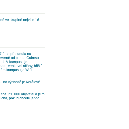
dně ve skupině nejvíce 16
2011 se přesunula na
verně od centra Cairnsu.
lemi. V kampusu je
oom, venkovní altány, hřiště
celém kampusu je WiFi
el, na východě je Korálové
cca 150 000 obyvatel a je to
ucha, pokud chcete jet do