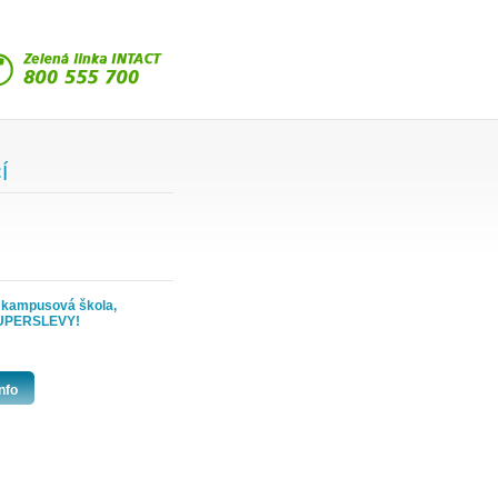
Í
, kampusová škola,
 SUPERSLEVY!
nfo