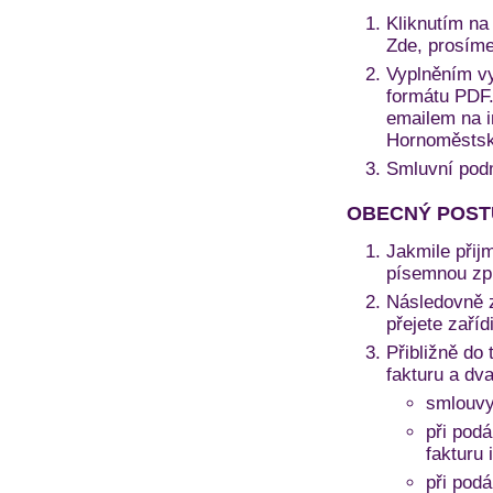
Kliknutím na 
Zde, prosíme
Vyplněním vy
formátu PDF. 
emailem na i
Hornoměstská
Smluvní pod
OBECNÝ POST
Jakmile přij
písemnou zprá
Následovně z
přejete zaří
Přibližně do 
fakturu a dv
smlouvy
při podá
fakturu 
při pod