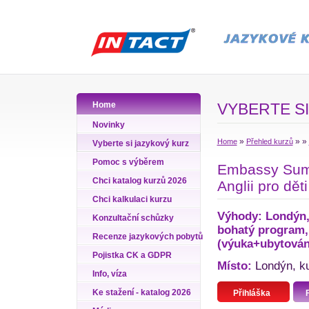
Home
VYBERTE SI
Novinky
»
»
»
Home
Přehled kurzů
Vyberte si jazykový kurz
Pomoc s výběrem
Embassy Summ
Chci katalog kurzů 2026
Anglii pro dět
Chci kalkulaci kurzu
Výhody: Londýn, 
Konzultační schůzky
bohatý program,
Recenze jazykových pobytů
(výuka+ubytování
Pojistka CK a GDPR
Místo:
Londýn, kur
Info, víza
Ke stažení - katalog 2026
Přihláška