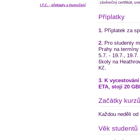
závěrečný certifikát, uv
I.T.C. - překlady a tlumočení
Příplatky
1.
Příplatek za spe
2.
Pro studenty ml
Prahy na termíny
5.7. - 19.7., 19.7
školy na Heathrow
Kč.
3. K vycestování 
ETA, stojí 20 GB
Začátky kurz
Každou neděli od 
Věk studentů