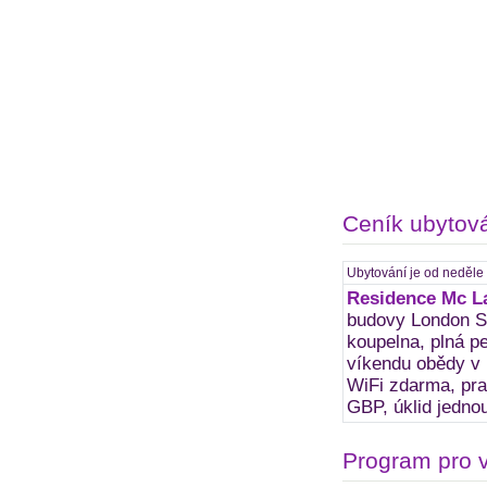
Ceník ubytov
Ubytování je od neděle
Residence Mc L
budovy London So
koupelna, plná pe
víkendu obědy v b
WiFi zdarma, pra
GBP, úklid jedno
Program pro 