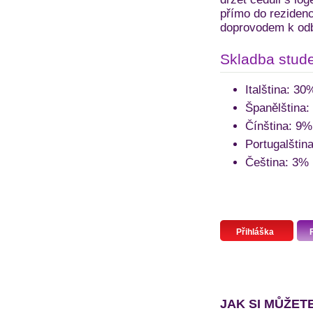
přímo do rezidenc
doprovodem k od
Skladba stude
Italština: 30
Španělština:
Čínština: 9%
Portugalštin
Čeština: 3%
Přihláška
JAK SI MŮŽET