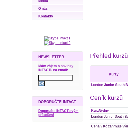
Média
O nás
Kontakty
Přehled kurzů
NEWSLETTER
Mám zájem o novinky
INTACTu na email:
Kurzy
London Junior South 
Ceník kurzů
DOPORUČTE INTACT
Kurz/týdny
Doporučte INTACT svým
přátelům!
London Junior South B
Cena v Kč zahrnuje výuk