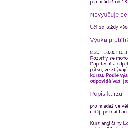
pro mládež od 13 
Nevyučuje se
Učí se každý vše
Výuka probíh
8.30 - 10.00; 10.1
Rozvrhy se mohou 
Dopolední a odpol
pátku, ve zbývají
kurzu. Podle výs
odpovídá Vaší ja
Popis kurzů
pro mládež ve věku
chtějí poznat Lon
Kurz angličtiny
L