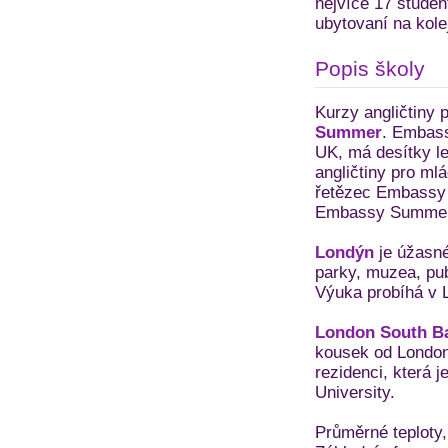
nejvíce 17 studen
ubytovaní na kolej
Popis školy
Kurzy angličtiny 
Summer
. Embass
UK, má desítky le
angličtiny pro ml
řetězec Embassy 
Embassy Summer
Londýn
je úžasné
parky, muzea, pub
Výuka probíhá v 
London South Ba
kousek od London 
rezidenci, která 
University.
Průměrné teploty,