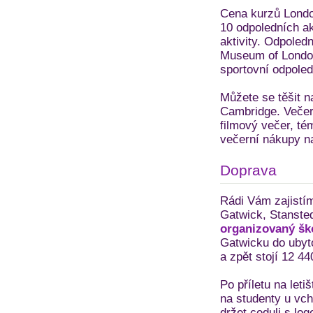
Cena kurzů Londo
10 odpoledních ak
aktivity. Odpoledn
Museum of London,
sportovní odpoled
Můžete se těšit n
Cambridge. Večern
filmový večer, té
večerní nákupy na
Doprava
Rádi Vám zajistím
Gatwick, Stansted
organizovaný šk
Gatwicku do ubyto
a zpět stojí 12 4
Po příletu na leti
na studenty u vch
držet ceduli s l