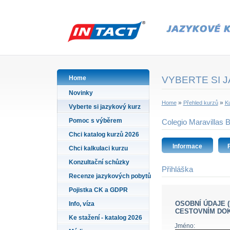
Home
VYBERTE SI 
Novinky
»
»
Home
Přehled kurzů
Ku
Vyberte si jazykový kurz
Pomoc s výběrem
Colegio Maravillas 
Chci katalog kurzů 2026
Informace
Chci kalkulaci kurzu
Konzultační schůzky
Přihláška
Recenze jazykových pobytů
Pojistka CK a GDPR
OSOBNÍ ÚDAJE (PŘÍJMENÍ A JMÉNO VYPLŇTE PODLE ÚDAJŮ VE VAŠEM
Info, víza
CESTOVNÍM DO
Ke stažení - katalog 2026
Jméno: