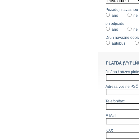
Požaduji návaznou d
ano
ne
při odjezdu:
ano
ne
Druh návazné dopr
autobus
PLATBA (VYPLŇ
Jméno / název plátc
Adresa včetne PSČ
Telefon/fax:
E-Mail:
IČO: