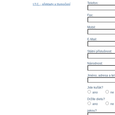
Telefon:
I.T.C. - překlady a tlumočení
Fax:
Mobil:
E-Mail:
Státní příslušnost:
Národnost:
Jméno, adresa a tel
Jste kuřák?
ano
ne
Držíte dietu?
ano
ne
jakou?