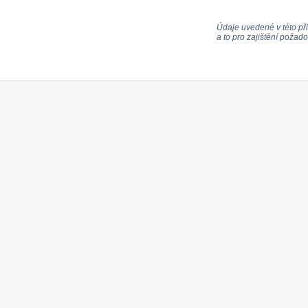
Údaje uvedené v této při
a to pro zajištění poža