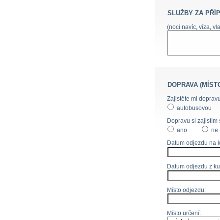
SLUŽBY ZA PŘÍ
(noci navíc, víza, vl
DOPRAVA (MÍST
Zajistěte mi dopravu
autobusovou
Dopravu si zajistím 
ano
ne
Datum odjezdu na k
Datum odjezdu z ku
Místo odjezdu:
Místo určení: