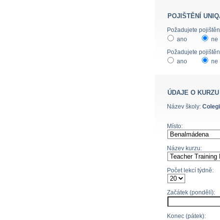
POJIŠTĚNÍ UNIQ
ano
ne
Požadujete pojištěn
ano
ne
ÚDAJE O KURZU
Název školy:
Colegi
Místo:
Název kurzu:
Počet lekcí týdně:
Začátek (pondělí):
Konec (pátek):