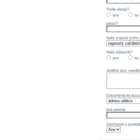
Trpíte alergií?
ano
ne
jakou?
Vaše znalost cizího
Stálý zákazník?
ano
ne
Jestliže ano, uveďte
Dokumenty ke kurzu
jiná adresa:
Souhlasím s poskytn