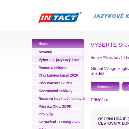
Home
VYBERTE SI 
Novinky
»
»
Home
Přehled kurzů
Ku
Vyberte si jazykový kurz
Pomoc s výběrem
Global Village Englis
mládež
Chci katalog kurzů 2026
Chci kalkulaci kurzu
Informace
Konzultační schůzky
Recenze jazykových pobytů
Přihláška
Pojistka CK a GDPR
Info, víza
OSOBNÍ ÚDAJE (PŘÍJMENÍ A JMÉNO VYPLŇTE PODLE ÚDAJŮ VE VAŠEM
Ke stažení - katalog 2026
CESTOVNÍM DO