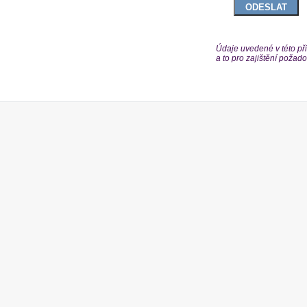
Údaje uvedené v této při
a to pro zajištění poža