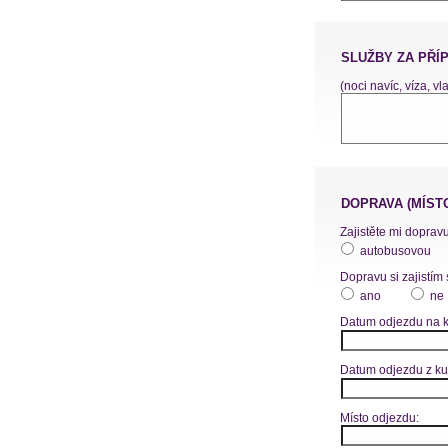
SLUŽBY ZA PŘÍ
(noci navíc, víza, vl
DOPRAVA (MÍST
Zajistěte mi dopravu
autobusovou
Dopravu si zajistím 
ano
ne
Datum odjezdu na k
Datum odjezdu z ku
Místo odjezdu: