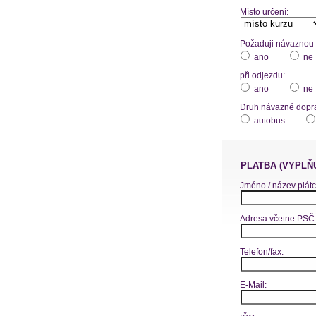
Místo určení:
Požaduji návaznou d
ano
ne
při odjezdu:
ano
ne
Druh návazné dopr
autobus
PLATBA (VYPLŇ
Jméno / název plátc
Adresa včetne PSČ
Telefon/fax:
E-Mail: