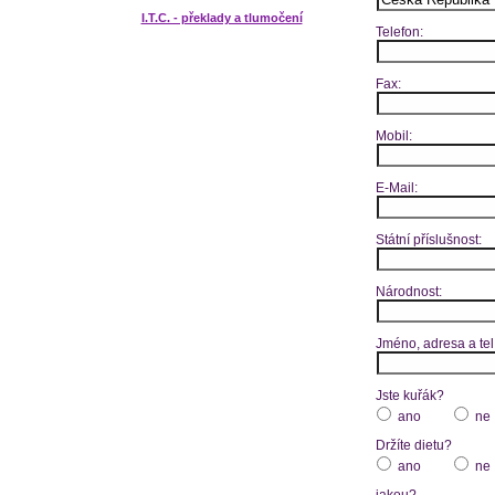
I.T.C. - překlady a tlumočení
Telefon:
Fax:
Mobil:
E-Mail:
Státní příslušnost:
Národnost:
Jméno, adresa a tel
Jste kuřák?
ano
ne
Držíte dietu?
ano
ne
jakou?