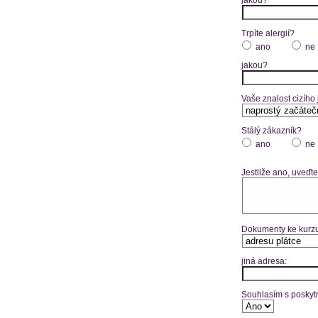
Trpíte alergií?
ano
ne
jakou?
Vaše znalost cizího
Stálý zákazník?
ano
ne
Jestliže ano, uveďte
Dokumenty ke kurzu
jiná adresa:
Souhlasím s poskytn