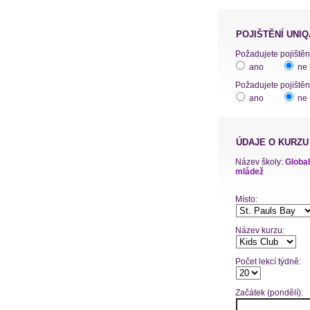
POJIŠTĚNÍ UNIQ
ano
ne
Požadujete pojištěn
ano
ne
ÚDAJE O KURZU
Název školy:
Global
mládež
Místo:
Název kurzu:
Počet lekcí týdně:
Začátek (pondělí):