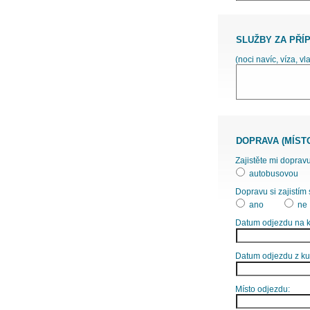
SLUŽBY ZA PŘÍ
(noci navíc, víza, vl
DOPRAVA (MÍST
Zajistěte mi dopravu
autobusovou
Dopravu si zajistím 
ano
ne
Datum odjezdu na k
Datum odjezdu z ku
Místo odjezdu: