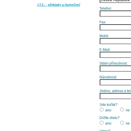
I.T.C. - překlady a tlumočení
Telefon:
Fax:
Mobil:
E-Mail:
Státní příslušnost:
Národnost:
Jméno, adresa a tel
Jste kuřák?
ano
ne
Držíte dietu?
ano
ne
jakou?