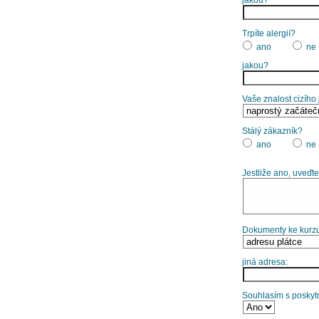
Trpíte alergií?
ano
ne
jakou?
Vaše znalost cizího
Stálý zákazník?
ano
ne
Jestliže ano, uveďte
Dokumenty ke kurzu
jiná adresa:
Souhlasím s poskytn