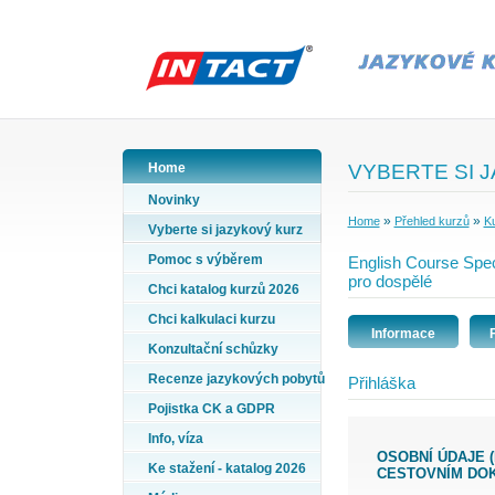
Home
VYBERTE SI 
Novinky
»
»
Home
Přehled kurzů
Ku
Vyberte si jazykový kurz
Pomoc s výběrem
English Course Spec
pro dospělé
Chci katalog kurzů 2026
Chci kalkulaci kurzu
Informace
Konzultační schůzky
Recenze jazykových pobytů
Přihláška
Pojistka CK a GDPR
Info, víza
OSOBNÍ ÚDAJE (PŘÍJMENÍ A JMÉNO VYPLŇTE PODLE ÚDAJŮ VE VAŠEM
Ke stažení - katalog 2026
CESTOVNÍM DO