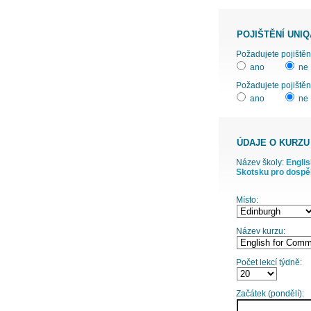
POJIŠTĚNÍ UNIQ
ano
ne
Požadujete pojištěn
ano
ne
ÚDAJE O KURZU
Název školy:
Englis
Skotsku pro dospě
Místo:
Název kurzu:
Počet lekcí týdně:
Začátek (pondělí):