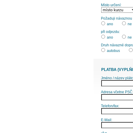
Místo určení:
Požaduji návaznou d
ano
ne
při odjezdu:
ano
ne
Druh návazné dopr
autobus
PLATBA (VYPLŇ
Jméno / název plátc
Adresa včetne PSČ
Telefon/fax:
E-Mail: