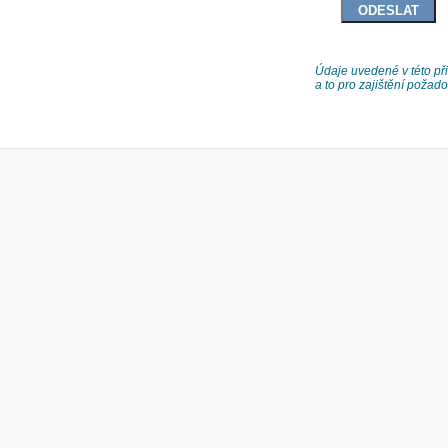
Údaje uvedené v této při
a to pro zajištění poža