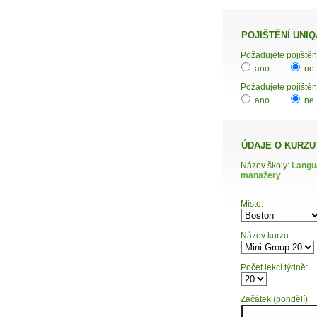
POJIŠTĚNÍ UNIQ
ano
ne
Požadujete pojištěn
ano
ne
ÚDAJE O KURZU
Název školy:
Langua
manažery
Místo:
Název kurzu:
Počet lekcí týdně:
Začátek (pondělí):