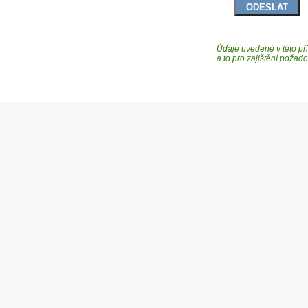
Údaje uvedené v této při
a to pro zajištění poža