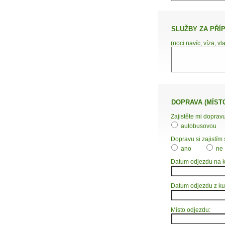
SLUŽBY ZA PŘÍ
(noci navíc, víza, vl
DOPRAVA (MÍST
Zajistěte mi dopravu
autobusovou
Dopravu si zajistím 
ano
ne
Datum odjezdu na k
Datum odjezdu z ku
Místo odjezdu: