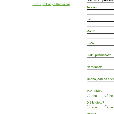
I.T.C. - překlady a tlumočení
Telefon:
Fax:
Mobil:
E-Mail:
Státní příslušnost:
Národnost:
Jméno, adresa a tel
Jste kuřák?
ano
ne
Držíte dietu?
ano
ne
jakou?