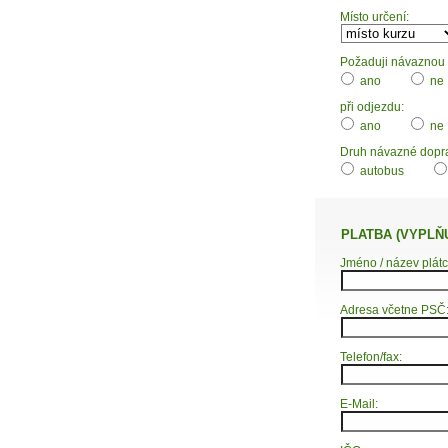
Místo určení:
Požaduji návaznou d
ano
ne
při odjezdu:
ano
ne
Druh návazné dopr
autobus
PLATBA (VYPLŇ
Jméno / název plátc
Adresa včetne PSČ
Telefon/fax:
E-Mail: