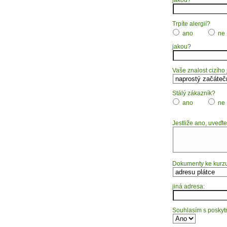
Trpíte alergií?
ano
ne
jakou?
Vaše znalost cizího
Stálý zákazník?
ano
ne
Jestliže ano, uveďte
Dokumenty ke kurzu
jiná adresa:
Souhlasím s poskytn