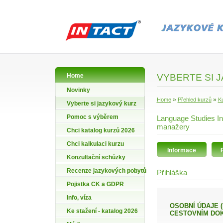
Home
VYBERTE SI 
Novinky
»
»
Home
Přehled kurzů
Ku
Vyberte si jazykový kurz
Pomoc s výběrem
Language Studies In
manažery
Chci katalog kurzů 2026
Chci kalkulaci kurzu
Informace
Konzultační schůzky
Recenze jazykových pobytů
Přihláška
Pojistka CK a GDPR
Info, víza
OSOBNÍ ÚDAJE (PŘÍJMENÍ A JMÉNO VYPLŇTE PODLE ÚDAJŮ VE VAŠEM
Ke stažení - katalog 2026
CESTOVNÍM DO