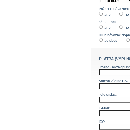
Požaduji návaznou d
ano
ne
při odjezdu:
ano
ne
Druh návazné dopr
autobus
PLATBA (VYPLŇ
Jméno / název plátc
Adresa včetne PSČ
Telefon/fax:
E-Mail:
IČO: