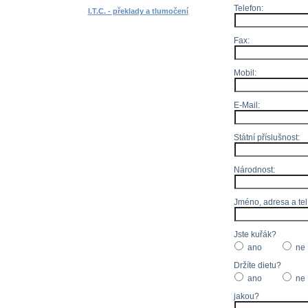
Telefon:
I.T.C. - překlady a tlumočení
Fax:
Mobil:
E-Mail:
Státní příslušnost:
Národnost:
Jméno, adresa a tel
Jste kuřák?
ano
ne
Držíte dietu?
ano
ne
jakou?