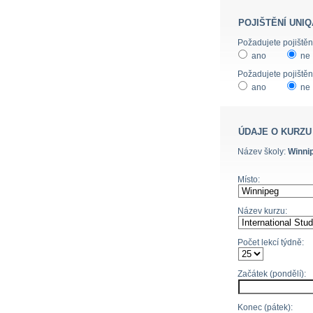
POJIŠTĚNÍ UNIQ
ano
ne
Požadujete pojištěn
ano
ne
ÚDAJE O KURZU
Název školy:
Winnip
Místo:
Název kurzu:
Počet lekcí týdně:
Začátek (pondělí):
Konec (pátek):