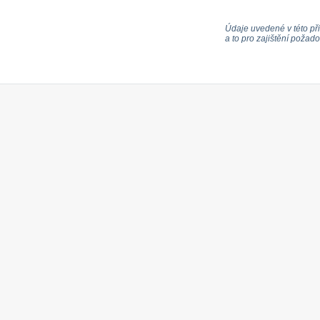
Údaje uvedené v této při
a to pro zajištění poža