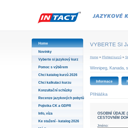
Home
VYBERTE SI 
Novinky
»
»
Home
Přehled kurzů
St
Vyberte si jazykový kurz
Pomoc s výběrem
Winnipeg, Kanada, st
Chci katalog kurzů 2026
Informace
Chci kalkulaci kurzu
Konzultační schůzky
Přihláška
Recenze jazykových pobytů
Pojistka CK a GDPR
OSOBNÍ ÚDAJE (PŘÍJMENÍ A JMÉNO VYPLŇTE PODLE ÚDAJŮ VE VAŠEM
Info, víza
CESTOVNÍM DO
Ke stažení - katalog 2026
Jméno: