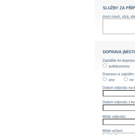
SLUŽBY ZA PŘÍ
(noci navíc, víza, vl
DOPRAVA (MÍST
Zajistěte mi dopravu
autobusovou
Dopravu si zajistím 
ano
ne
Datum odjezdu na k
Datum odjezdu z ku
Místo odjezdu:
Místo určení: