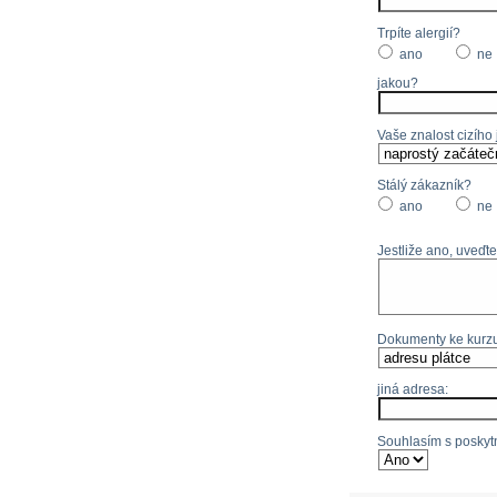
Trpíte alergií?
ano
ne
jakou?
Vaše znalost cizího
Stálý zákazník?
ano
ne
Jestliže ano, uveďte
Dokumenty ke kurzu
jiná adresa:
Souhlasím s poskytn