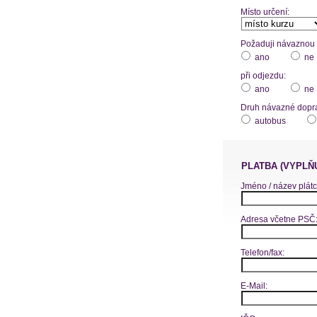
Místo určení:
Požaduji návaznou d
ano
ne
při odjezdu:
ano
ne
Druh návazné dopr
autobus
PLATBA (VYPLŇ
Jméno / název plátc
Adresa včetne PSČ
Telefon/fax:
E-Mail: