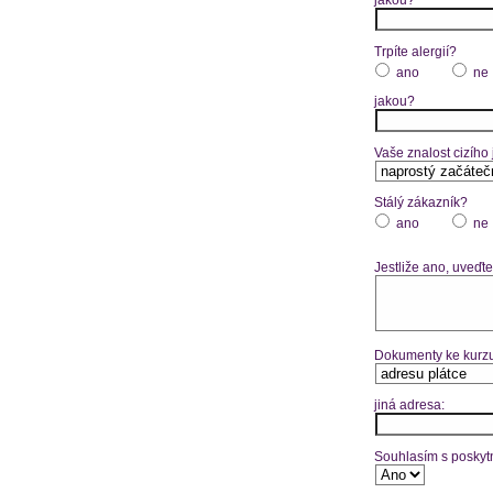
Trpíte alergií?
ano
ne
jakou?
Vaše znalost cizího
Stálý zákazník?
ano
ne
Jestliže ano, uveďte
Dokumenty ke kurzu
jiná adresa:
Souhlasím s poskytn