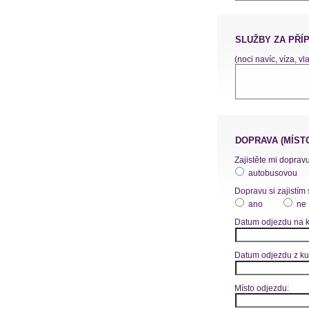
SLUŽBY ZA PŘÍ
(noci navíc, víza, vl
DOPRAVA (MÍST
Zajistěte mi dopravu
autobusovou
Dopravu si zajistím 
ano
ne
Datum odjezdu na k
Datum odjezdu z ku
Místo odjezdu: