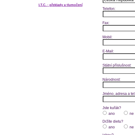
I.T.C. - překlady a tlumočení
Telefon:
Fax:
Mobil:
E-Mail:
Státní příslušnost:
Národnost:
Jméno, adresa a tel
Jste kuřák?
ano
ne
Držíte dietu?
ano
ne
jakou?