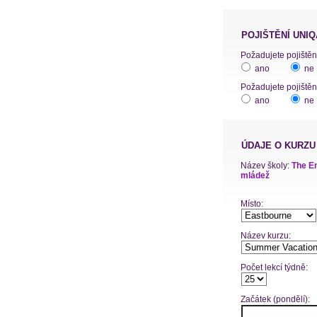
POJIŠTĚNÍ UNIQ
ano
ne
Požadujete pojištěn
ano
ne
ÚDAJE O KURZU
Název školy:
The En
mládež
Místo:
Název kurzu:
Počet lekcí týdně:
Začátek (pondělí):