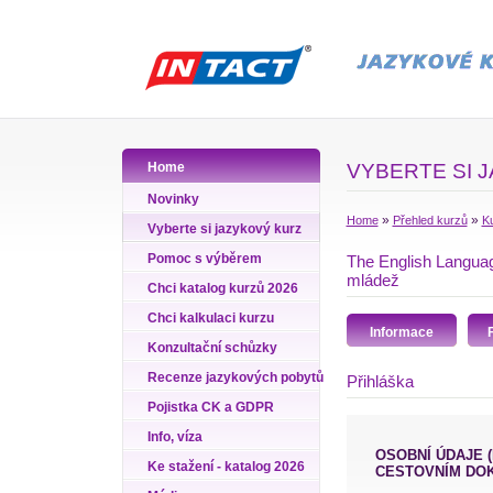
Home
VYBERTE SI 
Novinky
»
»
Home
Přehled kurzů
Ku
Vyberte si jazykový kurz
Pomoc s výběrem
The English Language
mládež
Chci katalog kurzů 2026
Chci kalkulaci kurzu
Informace
Konzultační schůzky
Recenze jazykových pobytů
Přihláška
Pojistka CK a GDPR
Info, víza
OSOBNÍ ÚDAJE (PŘÍJMENÍ A JMÉNO VYPLŇTE PODLE ÚDAJŮ VE VAŠEM
Ke stažení - katalog 2026
CESTOVNÍM DO