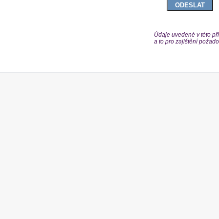
Údaje uvedené v této při
a to pro zajištění poža