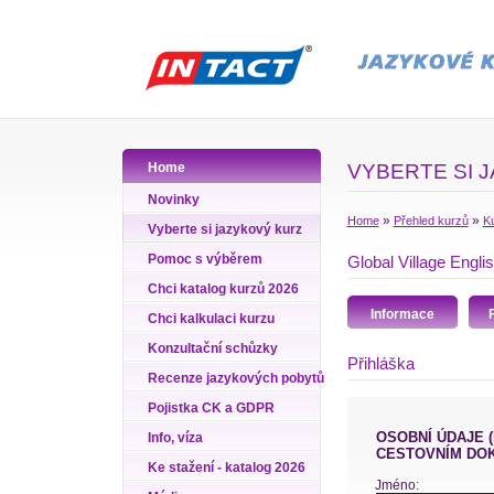
Home
VYBERTE SI 
Novinky
»
»
Home
Přehled kurzů
Ku
Vyberte si jazykový kurz
Pomoc s výběrem
Global Village Engli
Chci katalog kurzů 2026
Informace
Chci kalkulaci kurzu
Konzultační schůzky
Přihláška
Recenze jazykových pobytů
Pojistka CK a GDPR
OSOBNÍ ÚDAJE (PŘÍJMENÍ A JMÉNO VYPLŇTE PODLE ÚDAJŮ VE VAŠEM
Info, víza
CESTOVNÍM DO
Ke stažení - katalog 2026
Jméno: