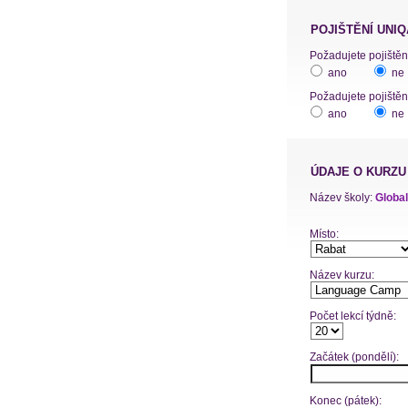
POJIŠTĚNÍ UNIQ
ano
ne
Požadujete pojištěn
ano
ne
ÚDAJE O KURZU
Název školy:
Global
Místo:
Název kurzu:
Počet lekcí týdně:
Začátek (pondělí):
Konec (pátek):