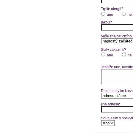
Trpíte alergií?
ano
ne
jakou?
Vaše znalost cizího
Stálý zákazník?
ano
ne
Jestliže ano, uveďte
Dokumenty ke kurzu
jiná adresa:
Souhlasím s poskytn