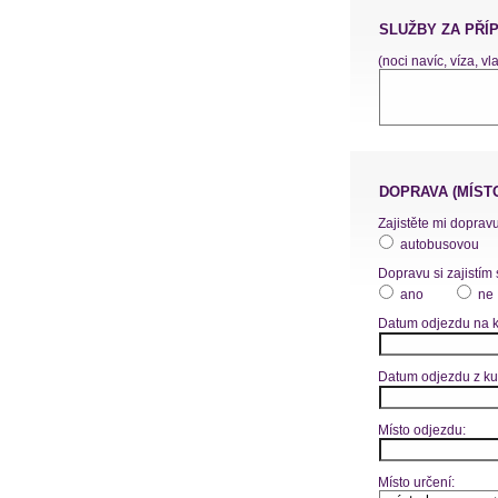
SLUŽBY ZA PŘÍ
(noci navíc, víza, vl
DOPRAVA (MÍST
Zajistěte mi dopravu
autobusovou
Dopravu si zajistím 
ano
ne
Datum odjezdu na k
Datum odjezdu z ku
Místo odjezdu:
Místo určení: