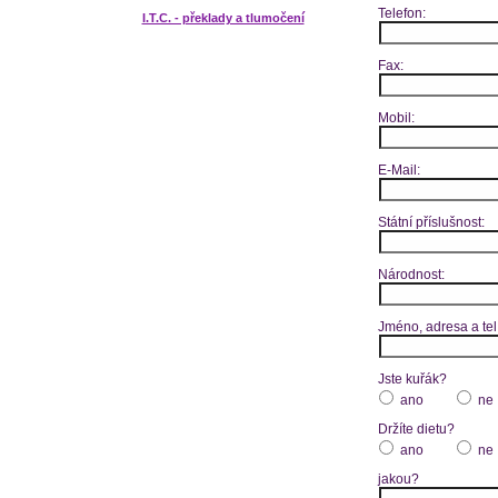
Telefon:
I.T.C. - překlady a tlumočení
Fax:
Mobil:
E-Mail:
Státní příslušnost:
Národnost:
Jméno, adresa a tel
Jste kuřák?
ano
ne
Držíte dietu?
ano
ne
jakou?