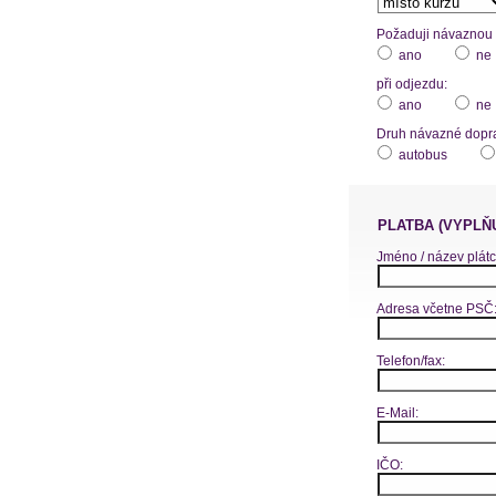
Požaduji návaznou d
ano
ne
při odjezdu:
ano
ne
Druh návazné dopr
autobus
PLATBA (VYPLŇ
Jméno / název plátc
Adresa včetne PSČ
Telefon/fax:
E-Mail:
IČO: