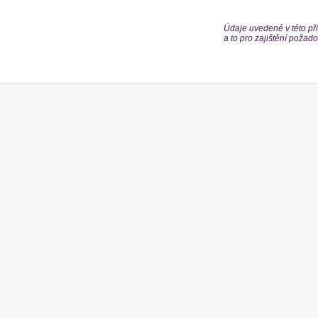
Údaje uvedené v této při
a to pro zajištění poža