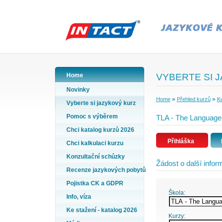
Home
VYBERTE SI 
Novinky
»
»
Home
Přehled kurzů
Ku
Vyberte si jazykový kurz
Pomoc s výběrem
TLA - The Language 
Chci katalog kurzů 2026
Přihláška
Chci kalkulaci kurzu
Konzultační schůzky
Žádost o další info
Recenze jazykových pobytů
Pojistka CK a GDPR
Škola:
Info, víza
Ke stažení - katalog 2026
Kurzy: