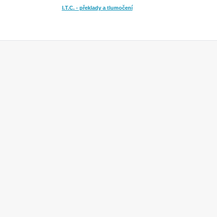
I.T.C. - překlady a tlumočení